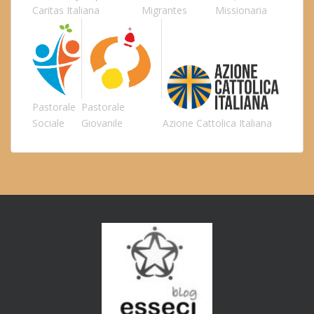
Caritas Italiana
Migrantes
Missionaria
Pastorale
Pastorale
Sociale
Giovanile
Azione Cattolica Italiana