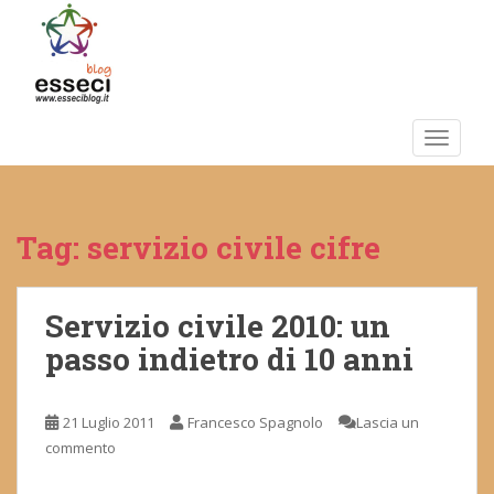
S
k
i
p
t
o
TOGGLE
m
a
i
Tag:
servizio civile cifre
n
c
o
n
Servizio civile 2010: un
t
passo indietro di 10 anni
e
n
t
21 Luglio 2011
Francesco Spagnolo
Lascia un
commento