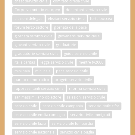
cnesc servizio civile
comitato difesa civile
Corpo volontario europeo
don milani servizio civile
elezioni delegati
elezioni servizio civile
forte boccea
forum terzo settore
giornata della pace
giornata servizio civile
giovanardi servizio civile
giovani servizio civile
graduatorie
graduatorie servizio civile
guida servizio civile
italia caritas
legge servizio civile
mentre tv2000
mini naia
mini naja
pace servizio civile
partito democratico
progetti servizio civile
rappresentanti servizio civile
riforma servizio civile
san massimiliano obiettore
selezioni servizio civile
servizio civile
servizio civile campania
servizio civile cifre
servizio civile emilia romagna
servizio civile immigrati
servizio civile lazio
servizio civile lombardia
servizio civile nazionale
servizio civile puglia