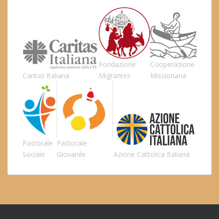
Fondazione
Cooperazione
Caritas Italiana
Migrantes
Missionaria
Pastorale
Pastorale
Sociale
Giovanile
Azione Cattolica Italiana