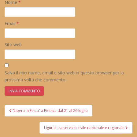
Nome
*
Email
*
Sito web
Salva il mio nome, email e sito web in questo browser per la
prossima volta che commento.
Navigazione
“Libera in Festa” a Firenze dal 21 al 26 luglio
articoli
Liguria: tra servizio civile nazionale e regionale