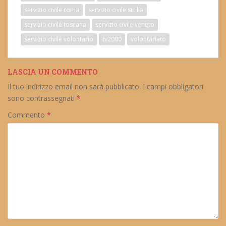
servizio civile roma
servizio civile sicilia
servizio civile toscana
servizio civile veneto
servizio civile volontario
tv2000
volontariato
LASCIA UN COMMENTO
Il tuo indirizzo email non sarà pubblicato.
I campi obbligatori
sono contrassegnati
*
Commento
*