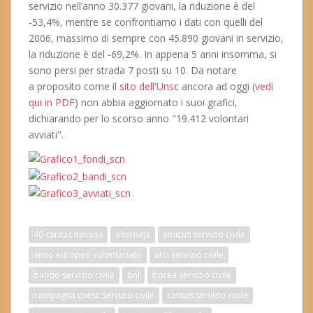
servizio nell’anno 30.377 giovani, la riduzione è del
-53,4%, mentre se confrontiamo i dati con quelli del
2006, massimo di sempre con 45.890 giovani in servizio,
la riduzione è del -69,2%. In appena 5 anni insomma, si
sono persi per strada 7 posti su 10. Da notare
a proposito come il
sito dell'Unsc
ancora ad oggi (
vedi
qui in PDF
) non abbia aggiornato i suoi grafici,
dichiarando per lo scorso anno "19.412 volontari
avviati".
40 caritas italiana
alternaja
amicus servizio civile
anno europeo volontariato
arci servizio civile
bando servizio civile
bnl
borea servizio civile
campagna cnesc servizio civile
caritas servizio civile