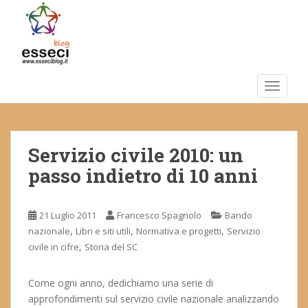
S
k
i
p
t
o
TOGGLE
m
a
i
Servizio civile 2010: un
n
c
passo indietro di 10 anni
o
n
t
21 Luglio 2011
Francesco Spagnolo
Bando
e
,
,
,
nazionale
Libri e siti utili
Normativa e progetti
Servizio
n
,
civile in cifre
Storia del SC
t
Come ogni anno, dedichiamo una serie di
approfondimenti sul servizio civile nazionale analizzando