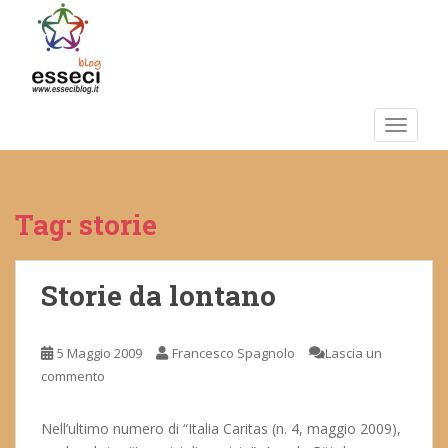
S
k
i
p
t
o
TOGGLE
m
a
i
Tag:
storie
n
c
o
n
Storie da lontano
t
e
5 Maggio 2009
Francesco Spagnolo
Lascia un
n
commento
t
Nell’ultimo numero di “Italia Caritas (n. 4, maggio 2009),