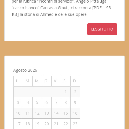
per la rubrica “Incontri di servizio”, Angelo Pittaluga
“casco bianco” Caritas a Gibuti, ci racconta [PDF – 95
KB] la storia di Ahmed e delle sue opere.
LEGGI TUTTO
Agosto 2026
L
M
M
G
V
S
D
1
2
3
4
5
6
7
8
9
10
11
12
13
14
15
16
17
18
19
20
21
22
23