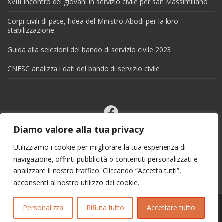
XVIII Incontro dei giovani in servizio civile per san Massimiliano
Corpi civili di pace, l’idea del Ministro Abodi per la loro
stabilizzazione
Guida alla selezioni del bando di servizio civile 2023
CNESC analizza i dati del bando di servizio civile
Facebook
Email
Diamo valore alla tua privacy
X
Utilizziamo i cookie per migliorare la tua esperienza di
navigazione, offrirti pubblicità o contenuti personalizzati e
analizzare il nostro traffico. Cliccando “Accetta tutti”,
acconsenti al nostro utilizzo dei cookie.
Personalizza
Rifiuta tutto
Accettare tutto
Copyright 2025 | info@esseciblog.it | Tema per
Colorlib
Disegnato da
WordPress