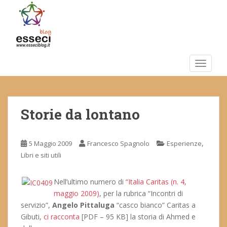
S
k
i
p
t
o
TOGGLE
m
a
i
Storie da lontano
n
c
o
,
5 Maggio 2009
Francesco Spagnolo
Esperienze
n
Libri e siti utili
t
e
n
Nell’ultimo numero di
“Italia Caritas (n. 4,
t
maggio 2009)
, per la rubrica “Incontri di
servizio”,
Angelo Pittaluga
“casco bianco” Caritas a
Gibuti,
ci racconta
[PDF – 95 KB] la storia di Ahmed e