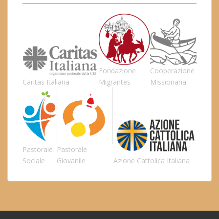
Fondazione
Cooperazione
Caritas Italiana
Migrantes
Missionaria
Pastorale
Pastorale
Sociale
Giovanile
Azione Cattolica Italiana