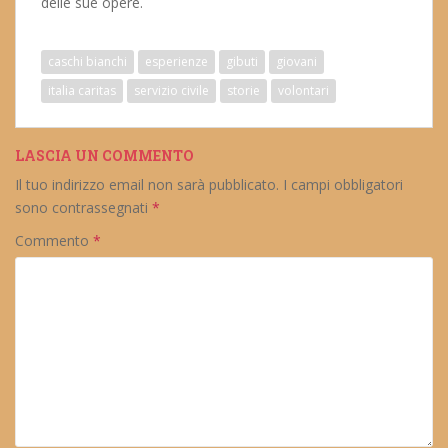
delle sue opere.
caschi bianchi
esperienze
gibuti
giovani
italia caritas
servizio civile
storie
volontari
LASCIA UN COMMENTO
Il tuo indirizzo email non sarà pubblicato.
I campi obbligatori
sono contrassegnati
*
Commento
*