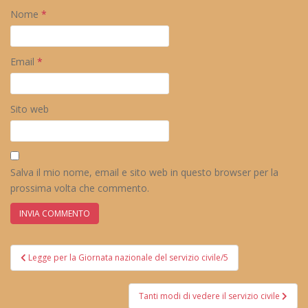
Nome
*
Email
*
Sito web
Salva il mio nome, email e sito web in questo browser per la
prossima volta che commento.
Navigazione
Legge per la Giornata nazionale del servizio civile/5
articoli
Tanti modi di vedere il servizio civile