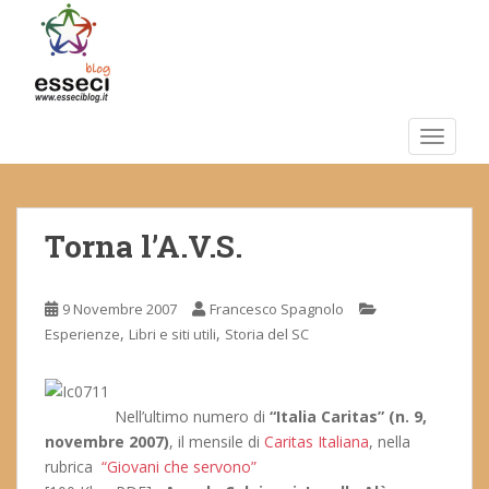
S
k
i
p
t
o
TOGGLE
m
a
i
Torna l’A.V.S.
n
c
o
9 Novembre 2007
Francesco Spagnolo
n
,
,
Esperienze
Libri e siti utili
Storia del SC
t
e
n
t
Nell’ultimo numero di
“Italia Caritas” (n. 9,
novembre 2007)
, il mensile di
Caritas Italiana
, nella
rubrica
“Giovani che servono”