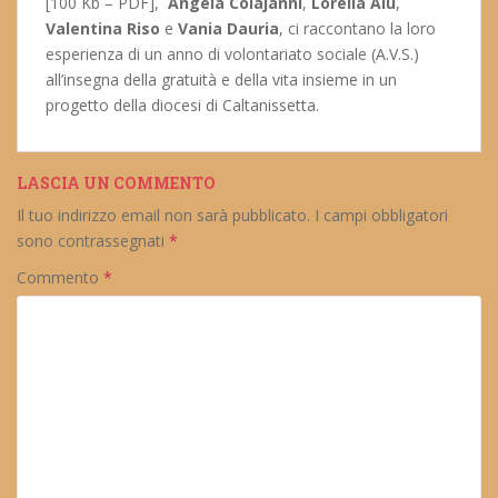
[100 Kb – PDF],
Angela Colajanni
,
Lorella Alù
,
Valentina Riso
e
Vania Dauria
, ci raccontano la loro
esperienza di un anno di volontariato sociale (A.V.S.)
all’insegna della gratuità e della vita insieme in un
progetto della diocesi di Caltanissetta.
LASCIA UN COMMENTO
Il tuo indirizzo email non sarà pubblicato.
I campi obbligatori
sono contrassegnati
*
Commento
*