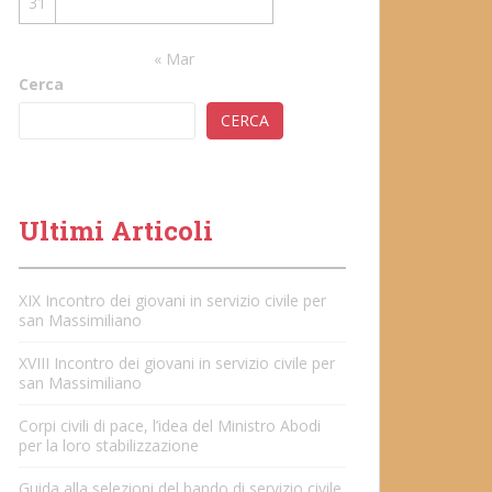
31
« Mar
Cerca
CERCA
Ultimi Articoli
XIX Incontro dei giovani in servizio civile per
san Massimiliano
XVIII Incontro dei giovani in servizio civile per
san Massimiliano
Corpi civili di pace, l’idea del Ministro Abodi
per la loro stabilizzazione
Guida alla selezioni del bando di servizio civile