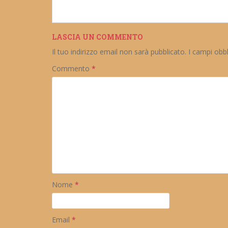
LASCIA UN COMMENTO
Il tuo indirizzo email non sarà pubblicato.
I campi obb
Commento
*
Nome
*
Email
*