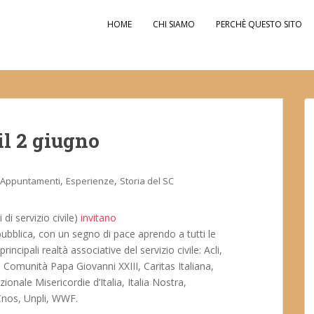
HOME
CHI SIAMO
PERCHÈ QUESTO SITO
il 2 giugno
,
,
Appuntamenti
Esperienze
Storia del SC
di servizio civile)
invitano
pubblica, con un segno di pace aprendo a tutti le
rincipali realtà associative del servizio civile: Acli,
e Comunità Papa Giovanni XXIII, Caritas Italiana,
nale Misericordie d’Italia, Italia Nostra,
Cnos, Unpli, WWF.