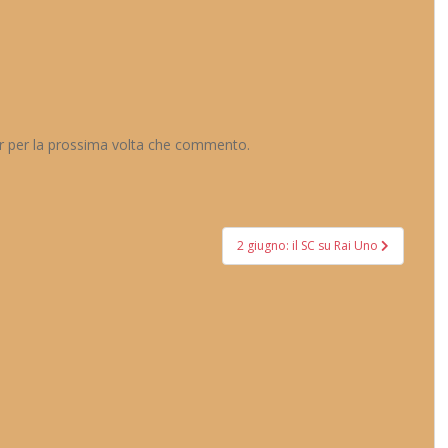
er per la prossima volta che commento.
2 giugno: il SC su Rai Uno