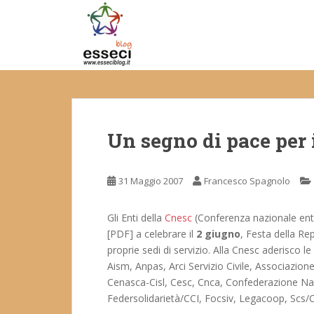
S
k
i
p
t
o
m
a
Un segno di pace per 
i
n
c
31 Maggio 2007
Francesco Spagnolo
o
n
t
Gli Enti della
Cnesc
(Conferenza nazionale enti 
e
[PDF] a celebrare il
2 giugno
, Festa della Re
n
proprie sedi di servizio. Alla Cnesc aderisco le p
t
Aism, Anpas, Arci Servizio Civile, Associazion
Cenasca-Cisl, Cesc, Cnca, Confederazione Nazio
Federsolidarietà/CCI, Focsiv, Legacoop, Scs/