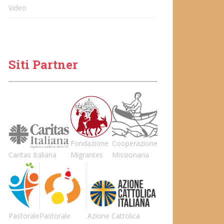
Video
Siti Partner
Fondazione
Cooperazione
Caritas Italiana
Migrantes
Missionaria
Pastorale
Pastorale
Azione Cattolica