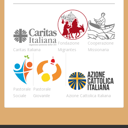
Fondazione
Cooperazione
Caritas Italiana
Migrantes
Missionaria
Pastorale
Pastorale
Sociale
Giovanile
Azione Cattolica Italiana