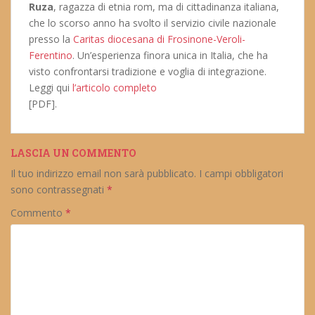
Ruza
, ragazza di etnia rom, ma di cittadinanza italiana,
che lo scorso anno ha svolto il servizio civile nazionale
presso la
Caritas diocesana di Frosinone-Veroli-
Ferentino
. Un’esperienza finora unica in Italia, che ha
visto confrontarsi tradizione e voglia di integrazione.
Leggi qui
l’articolo completo
[PDF].
LASCIA UN COMMENTO
Il tuo indirizzo email non sarà pubblicato.
I campi obbligatori
sono contrassegnati
*
Commento
*