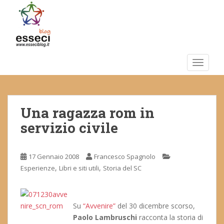
S
k
i
p
t
o
TOGGLE
m
a
i
Una ragazza rom in
n
c
servizio civile
o
n
t
17 Gennaio 2008
Francesco Spagnolo
e
,
,
Esperienze
Libri e siti utili
Storia del SC
n
t
Su
“Avvenire”
del 30 dicembre scorso,
Paolo Lambruschi
racconta la storia di