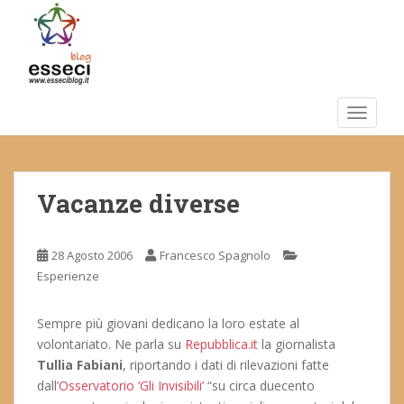
S
k
i
p
t
o
TOGGLE
m
a
i
Vacanze diverse
n
c
o
28 Agosto 2006
Francesco Spagnolo
n
Esperienze
t
e
n
Sempre più giovani dedicano la loro estate al
t
volontariato. Ne parla su
Repubblica.it
la giornalista
Tullia Fabiani
, riportando i dati di rilevazioni fatte
dall’
Osservatorio ‘Gli Invisibili’
“su circa duecento