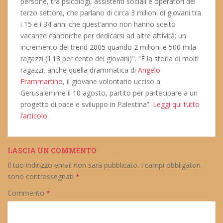
persone, tra psicologi, assistenti sociali e operatori del
terzo settore, che parlano di circa 3 milioni di giovani tra
i 15 e i 34 anni che quest’anno non hanno scelto
vacanze canoniche per dedicarsi ad altre attività; un
incremento del trend 2005 quando 2 milioni e 500 mila
ragazzi (il 18 per cento dei giovani)". “È la storia di molti
ragazzi, anche quella drammatica di
Angelo
Frammartino
, il giovane volontario ucciso a
Gerusalemme il 10 agosto, partito per partecipare a un
progetto di pace e sviluppo in Palestina”.
Leggi qui tutto
l’articolo
.
LASCIA UN COMMENTO
Il tuo indirizzo email non sarà pubblicato.
I campi obbligatori
sono contrassegnati
*
Commento
*