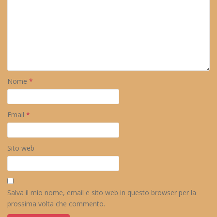
Nome
*
Email
*
Sito web
Salva il mio nome, email e sito web in questo browser per la
prossima volta che commento.