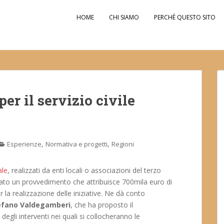
HOME
CHI SIAMO
PERCHÈ QUESTO SITO
er il servizio civile
,
,
Esperienze
Normativa e progetti
Regioni
ale
, realizzati da enti locali o associazioni del terzo
vato un provvedimento che attribuisce 700mila euro di
 la realizzazione delle iniziative. Ne dà conto
efano Valdegamberi
, che ha proposto il
egli interventi nei quali si collocheranno le