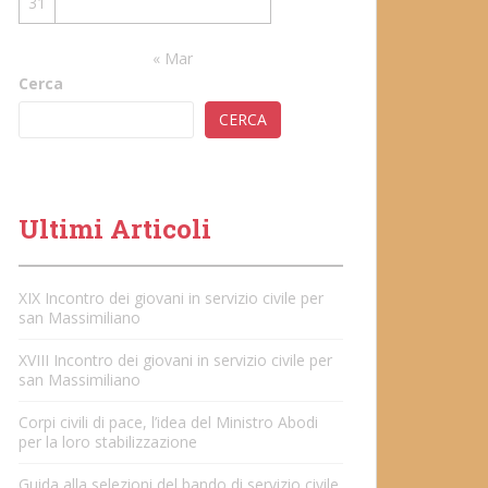
31
« Mar
Cerca
CERCA
Ultimi Articoli
XIX Incontro dei giovani in servizio civile per
san Massimiliano
XVIII Incontro dei giovani in servizio civile per
san Massimiliano
Corpi civili di pace, l’idea del Ministro Abodi
per la loro stabilizzazione
Guida alla selezioni del bando di servizio civile