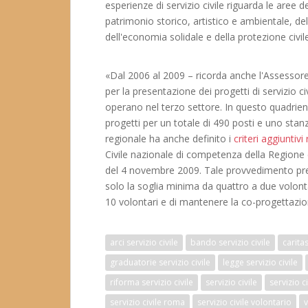
esperienze di servizio civile riguarda le aree de
patrimonio storico, artistico e ambientale, del
dell'economia solidale e della protezione civil
«Dal 2006 al 2009 – ricorda anche l'Assessor
per la presentazione dei progetti di servizio civ
operano nel terzo settore. In questo quadrie
progetti per un totale di 490 posti e uno st
regionale ha anche definito i
criteri aggiuntivi
Civile nazionale di competenza della Regione
del 4 novembre 2009. Tale provvedimento prev
solo la soglia minima da quattro a due volon
10 volontari e di mantenere la co-progettazion
arci servizio civile
bando servizio civile
caritas
graduatorie servizio civile
legge servizio civile
riforma servizio civile
servizio civile
servizio c
servizio civile roma
servizio civile volontario
v