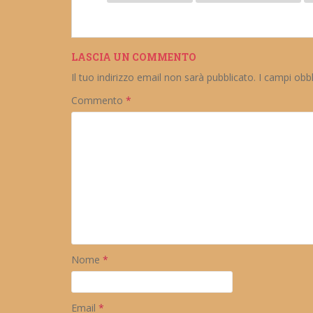
LASCIA UN COMMENTO
Il tuo indirizzo email non sarà pubblicato.
I campi obb
Commento
*
Nome
*
Email
*