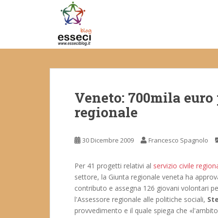
S
k
i
p
t
o
m
a
Veneto: 700mila euro p
i
n
regionale
c
o
n
30 Dicembre 2009
Francesco Spagnolo
t
e
Per 41 progetti relativi al
servizio civile region
n
settore, la Giunta regionale veneta ha appro
t
contributo e assegna 126 giovani volontari per
l'Assessore regionale alle politiche sociali,
St
provvedimento e il quale spiega che «l'ambito d