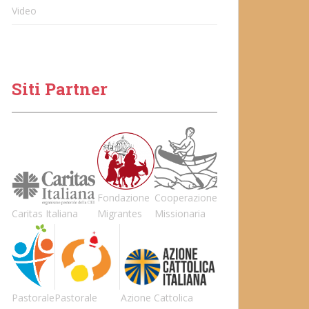
Video
Siti Partner
Fondazione
Cooperazione
Caritas Italiana
Migrantes
Missionaria
Pastorale
Pastorale
Azione Cattolica