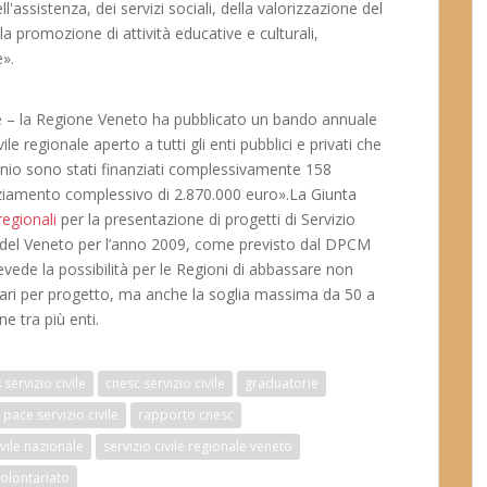
ll'assistenza, dei servizi sociali, della valorizzazione del
la promozione di attività educative e culturali,
e».
e – la Regione Veneto ha pubblicato un bando annuale
ile regionale aperto a tutti gli enti pubblici e privati che
nnio sono stati finanziati complessivamente 158
anziamento complessivo di 2.870.000 euro».La Giunta
 regionali
per la presentazione di progetti di Servizio
 del Veneto per l’anno 2009, come previsto dal DPCM
ede la possibilità per le Regioni di abbassare non
tari per progetto, ma anche la soglia massima da 50 a
e tra più enti.
 servizio civile
cnesc servizio civile
graduatorie
pace servizio civile
rapporto cnesc
ivile nazionale
servizio civile regionale veneto
olontariato