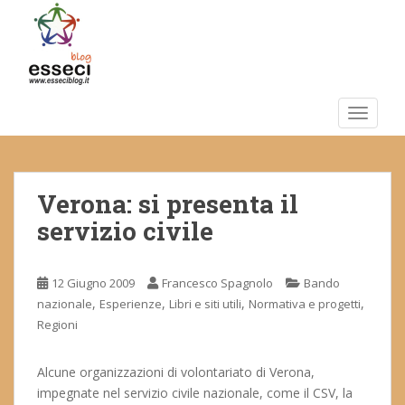
S
k
i
p
t
o
TOGGLE
m
a
i
Verona: si presenta il
n
c
servizio civile
o
n
t
12 Giugno 2009
Francesco Spagnolo
Bando
e
,
,
,
,
nazionale
Esperienze
Libri e siti utili
Normativa e progetti
n
Regioni
t
Alcune organizzazioni di volontariato di Verona,
impegnate nel servizio civile nazionale, come il CSV, la