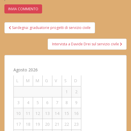
Navigazione
Sardegna: graduatorie progetti di servizio civile
articoli
Intervista a Davide Drei sul servizio civile
Agosto 2026
L
M
M
G
V
S
D
1
2
3
4
5
6
7
8
9
10
11
12
13
14
15
16
17
18
19
20
21
22
23