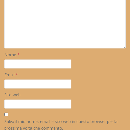
Nome
*
Email
*
Sito web
Salva il mio nome, email e sito web in questo browser per la
prossima volta che commento.