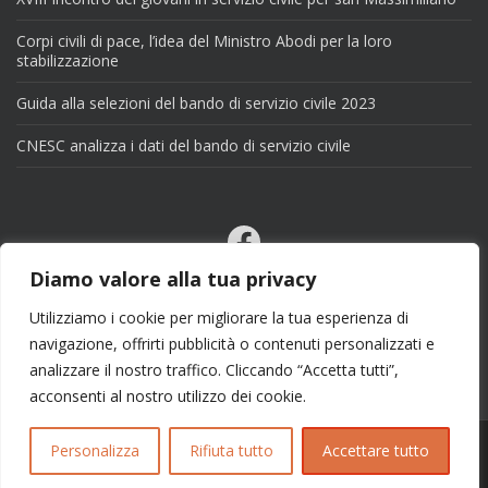
Corpi civili di pace, l’idea del Ministro Abodi per la loro
stabilizzazione
Guida alla selezioni del bando di servizio civile 2023
CNESC analizza i dati del bando di servizio civile
Facebook
Email
Diamo valore alla tua privacy
X
Utilizziamo i cookie per migliorare la tua esperienza di
navigazione, offrirti pubblicità o contenuti personalizzati e
analizzare il nostro traffico. Cliccando “Accetta tutti”,
acconsenti al nostro utilizzo dei cookie.
Personalizza
Rifiuta tutto
Accettare tutto
Copyright 2025 | info@esseciblog.it | Tema per
Colorlib
Disegnato da
WordPress