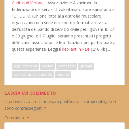
Caritas di Verona
, l'Associazione Alzheimer, la
federazione dei servizi di volontariato sociosaniatario e
l'U.I.L.D.M. (Unione lotta alla distrofia muscolare),
organizzano una serie di incontri informativi in vista
dell'uscita del bando di servizio civile per i giovani. IL 27
e 30 giugno, e il 7 luglio, saranno presentati i progetti
delle varie associazioni e le indicazioni per partecipare a
questa esperienza. Leggi il
depliant in PDF
[216 Kb]…
appuntamenti
caritas
come fare
giovani
servizio civile nazionale
verona
LASCIA UN COMMENTO
Il tuo indirizzo email non sarà pubblicato.
I campi obbligatori
sono contrassegnati
*
Commento
*