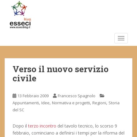
S
k
i
p
t
o
TOGGLE
m
a
i
Verso il nuovo servizio
n
c
civile
o
n
t
13 Febbraio 2009
Francesco Spagnolo
e
,
,
,
,
Appuntamenti
Idee
Normativa e progetti
Regioni
Storia
n
del SC
t
Dopo il
terzo incontro
del tavolo tecnico, lo scorso 9
febbraio, cominciano a definirsi i tempi per la riforma del