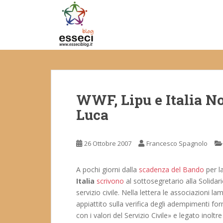
S
k
i
p
t
o
m
a
WWF, Lipu e Italia No
i
n
Luca
c
o
n
26 Ottobre 2007
Francesco Spagnolo
t
e
A pochi giorni dalla
scadenza del Bando
per l
n
Italia
scrivono
al sottosegretario alla Solidar
t
servizio civile. Nella lettera le associazioni 
appiattito sulla verifica degli adempimenti fo
con i valori del Servizio Civile» e legato inol