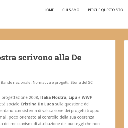
HOME
CHI SIAMO
PERCHÈ QUESTO SITO
stra scrivono alla De
,
,
Bando nazionale
Normativa e progetti
Storia del SC
a progettazione 2008,
Italia Nostra
,
Lipu
e
WWF
ietà sociale
Cristina De Luca
sulla questione del
lamentano «un sistema di valutazione dei progetti troppo
rmali, poco orientato al controllo della sua coerenza
tre a dei meccanismi di attribuzione dei punteggi che non