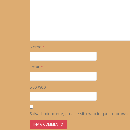
Nome
*
Email
*
Sito web
Salva il mio nome, email e sito web in questo brows