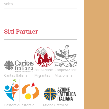
Video
Siti Partner
Fondazione
Cooperazione
Caritas Italiana
Migrantes
Missionaria
Pastorale
Pastorale
Azione Cattolica