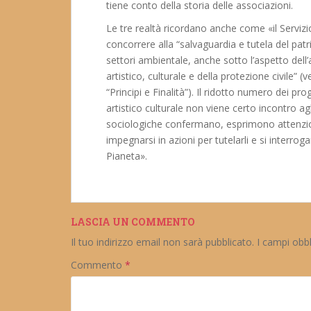
tiene conto della storia delle associazioni.
Le tre realtà ricordano anche come «il Servizio
concorrere alla “salvaguardia e tutela del pat
settori ambientale, anche sotto l’aspetto dell’
artistico, culturale e della protezione civile” (
“Principi e Finalità”). Il ridotto numero dei pr
artistico culturale non viene certo incontro ag
sociologiche confermano, esprimono attenzion
impegnarsi in azioni per tutelarli e si interro
Pianeta».
LASCIA UN COMMENTO
Il tuo indirizzo email non sarà pubblicato.
I campi obb
Commento
*