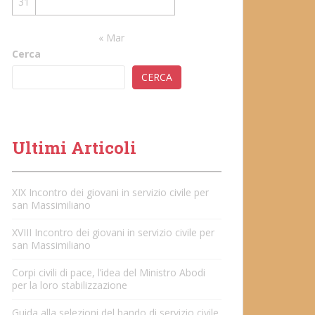
31
« Mar
Cerca
CERCA
Ultimi Articoli
XIX Incontro dei giovani in servizio civile per
san Massimiliano
XVIII Incontro dei giovani in servizio civile per
san Massimiliano
Corpi civili di pace, l’idea del Ministro Abodi
per la loro stabilizzazione
Guida alla selezioni del bando di servizio civile