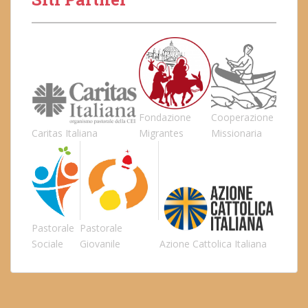
Fondazione
Cooperazione
Caritas Italiana
Migrantes
Missionaria
Pastorale
Pastorale
Sociale
Giovanile
Azione Cattolica Italiana