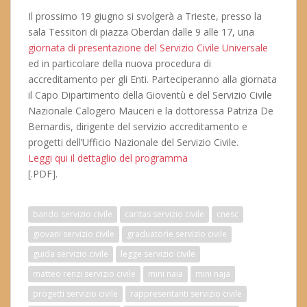
Il prossimo 19 giugno si svolgerà a Trieste, presso la
sala Tessitori di piazza Oberdan dalle 9 alle 17, una
giornata di presentazione del Servizio Civile Universale
ed in particolare della nuova procedura di
accreditamento per gli Enti. Parteciperanno alla giornata
il Capo Dipartimento della Gioventù e del Servizio Civile
Nazionale Calogero Mauceri e la dottoressa Patriza De
Bernardis, dirigente del servizio accreditamento e
progetti dell’Ufficio Nazionale del Servizio Civile.
Leggi qui il dettaglio del programma
[.PDF].
bando servizio civile
caritas servizio civile
cnesc
giovani servizio civile
graduatorie servizio civile
guida servizio civile
legge servizio civile
matteo renzi servizio civile
mini naia
mini naja
progetti servizio civile
rappresentanti servizio civile