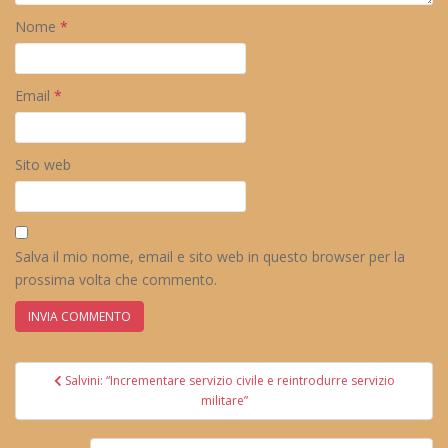
Nome
*
Email
*
Sito web
Salva il mio nome, email e sito web in questo browser per la
prossima volta che commento.
Navigazione
Salvini: “Incrementare servizio civile e reintrodurre servizio
articoli
militare”