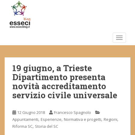
S
k
i
p
t
o
TOGGLE
m
a
i
19 giugno, a Trieste
n
c
Dipartimento presenta
o
novità accreditamento
n
servizio civile universale
t
e
n
12 Giugno 2018
Francesco Spagnolo
t
,
,
,
,
Appuntamenti
Esperienze
Normativa e progetti
Regioni
,
Riforma SC
Storia del SC