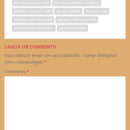
riforma servizio civile
san massimiliano obiettore
selezioni servizio civile
service civique
servizio civile
servizio civile immigrati
servizio civile nazionale
servizio civile volontario
youth guarantee
LASCIA UN COMMENTO
Il tuo indirizzo email non sarà pubblicato.
I campi obbligatori
sono contrassegnati
*
Commento
*