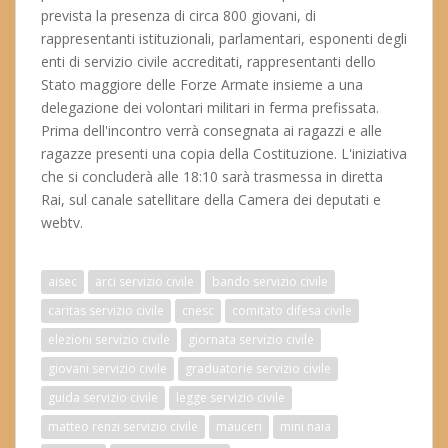
prevista la presenza di circa 800 giovani, di
rappresentanti istituzionali, parlamentari, esponenti degli
enti di servizio civile accreditati, rappresentanti dello
Stato maggiore delle Forze Armate insieme a una
delegazione dei volontari militari in ferma prefissata.
Prima dell'incontro verrà consegnata ai ragazzi e alle
ragazze presenti una copia della Costituzione. L'iniziativa
che si concluderà alle 18:10 sarà trasmessa in diretta
Rai, sul canale satellitare della Camera dei deputati e
webtv.
aisec
arci servizio civile
bando servizio civile
caritas servizio civile
cnesc
comitato difesa civile
elezioni servizio civile
giornata servizio civile
giovani servizio civile
graduatorie servizio civile
guida servizio civile
legge servizio civile
matteo renzi servizio civile
mauceri
mini naia