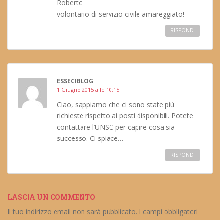
Roberto
volontario di servizio civile amareggiato!
RISPONDI
ESSECIBLOG
1 Giugno 2015 alle 10:15
Ciao, sappiamo che ci sono state più
richieste rispetto ai posti disponibili. Potete
contattare l’UNSC per capire cosa sia
successo. Ci spiace…
RISPONDI
LASCIA UN COMMENTO
Il tuo indirizzo email non sarà pubblicato.
I campi obbligatori