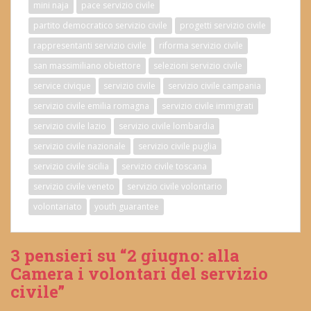
mini naja
pace servizio civile
partito democratico servizio civile
progetti servizio civile
rappresentanti servizio civile
riforma servizio civile
san massimiliano obiettore
selezioni servizio civile
service civique
servizio civile
servizio civile campania
servizio civile emilia romagna
servizio civile immigrati
servizio civile lazio
servizio civile lombardia
servizio civile nazionale
servizio civile puglia
servizio civile sicilia
servizio civile toscana
servizio civile veneto
servizio civile volontario
volontariato
youth guarantee
3 pensieri su “2 giugno: alla
Camera i volontari del servizio
civile”