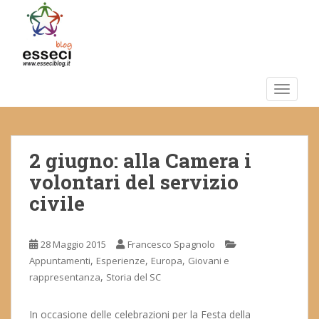
S
k
i
p
t
o
TOGGLE
m
a
i
2 giugno: alla Camera i
n
c
volontari del servizio
o
civile
n
t
e
28 Maggio 2015
Francesco Spagnolo
n
,
,
,
Appuntamenti
Esperienze
Europa
Giovani e
t
,
rappresentanza
Storia del SC
In occasione delle celebrazioni per la Festa della