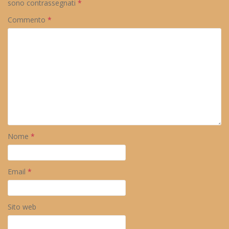
sono contrassegnati
*
Commento
*
Nome
*
Email
*
Sito web