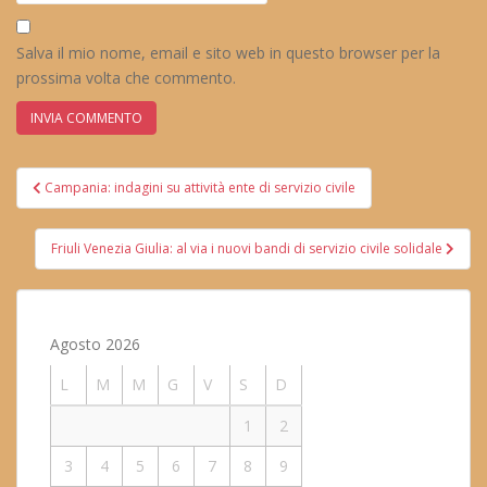
Salva il mio nome, email e sito web in questo browser per la
prossima volta che commento.
Navigazione
Campania: indagini su attività ente di servizio civile
articoli
Friuli Venezia Giulia: al via i nuovi bandi di servizio civile solidale
Agosto 2026
L
M
M
G
V
S
D
1
2
3
4
5
6
7
8
9