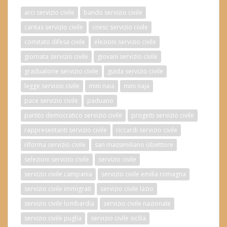
arci servizio civile
bando servizio civile
caritas servizio civile
cnesc servizio civile
comitato difesa civile
elezioni servizio civile
giornata servizio civile
giovani servizio civile
graduatorie servizio civile
guida servizio civile
legge servizio civile
mini naia
mini naja
pace servizio civile
paduano
partito democratico servizio civile
progetti servizio civile
rappresentanti servizio civile
riccardi servizio civile
riforma servizio civile
san massimiliano obiettore
selezioni servizio civile
servizio civile
servizio civile campania
servizio civile emilia romagna
servizio civile immigrati
servizio civile lazio
servizio civile lombardia
servizio civile nazionale
servizio civile puglia
servizio civile sicilia