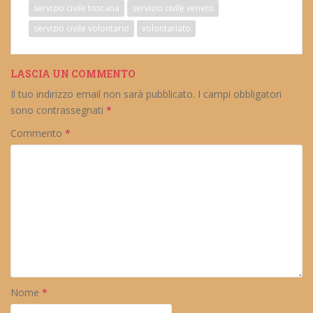
servizio civile toscana
servizio civile veneto
servizio civile volontario
volontariato
LASCIA UN COMMENTO
Il tuo indirizzo email non sarà pubblicato.
I campi obbligatori
sono contrassegnati
*
Commento
*
Nome
*