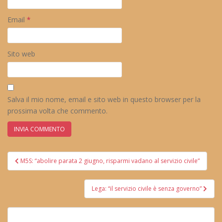
Email
*
Sito web
Salva il mio nome, email e sito web in questo browser per la
prossima volta che commento.
Navigazione
M5S: “abolire parata 2 giugno, risparmi vadano al servizio civile”
articoli
Lega: “il servizio civile è senza governo”