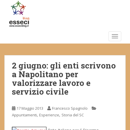
S
k
i
p
t
o
TOGGLE
m
a
i
2 giugno: gli enti scrivono
n
c
a Napolitano per
o
valorizzare lavoro e
n
servizio civile
t
e
n
17 Maggio 2013
Francesco Spagnolo
t
,
,
Appuntamenti
Esperienze
Storia del SC