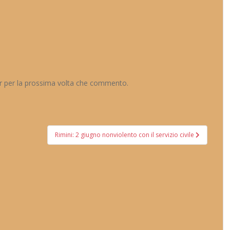
er per la prossima volta che commento.
Rimini: 2 giugno nonviolento con il servizio civile