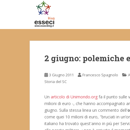
S
k
i
p
t
o
m
a
2 giugno: polemiche 
i
n
c
3 Giugno 2011
Francesco Spagnolo
o
Storia del SC
n
t
e
Un
articolo di Unimondo.org
fa il punto sulle 
n
milioni di euro -, che hanno accompagnato anc
t
giugno. Sulla stessa linea un commento dell'
o
come quei 10 milioni di euro, "bruciati in un’o
italiano ha trovato quest'anno in più per Serv