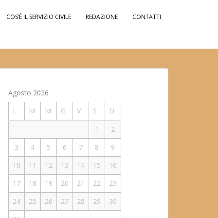
COS’È IL SERVIZIO CIVILE
REDAZIONE
CONTATTI
Agosto 2026
L
M
M
G
V
S
D
1
2
3
4
5
6
7
8
9
10
11
12
13
14
15
16
17
18
19
20
21
22
23
24
25
26
27
28
29
30