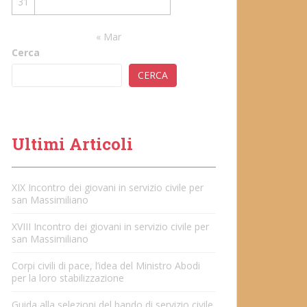
31
« Mar
Cerca
CERCA
Ultimi Articoli
XIX Incontro dei giovani in servizio civile per
san Massimiliano
XVIII Incontro dei giovani in servizio civile per
san Massimiliano
Corpi civili di pace, l’idea del Ministro Abodi
per la loro stabilizzazione
Guida alla selezioni del bando di servizio civile