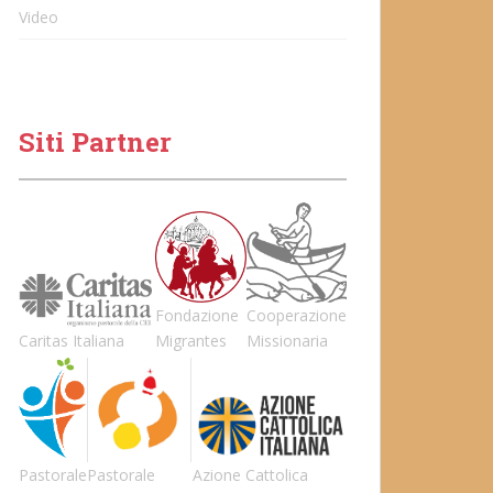
Video
Siti Partner
Fondazione
Cooperazione
Caritas Italiana
Migrantes
Missionaria
Pastorale
Pastorale
Azione Cattolica