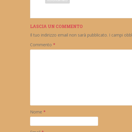
LASCIA UN COMMENTO
Il tuo indirizzo email non sarà pubblicato.
I campi obb
Commento
*
Nome
*