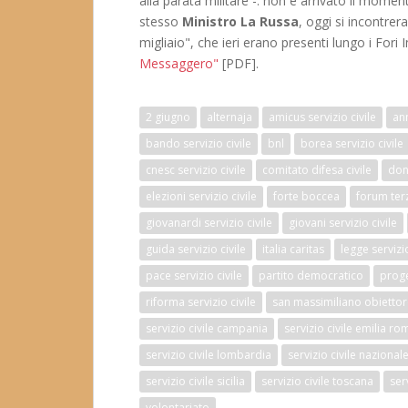
alla parata militare -: non è arrivato il moment
stesso
Ministro La Russa
, oggi si incontrer
migliaio", che ieri erano presenti lungo i Fori I
Messaggero"
[PDF].
2 giugno
alternaja
amicus servizio civile
an
bando servizio civile
bnl
borea servizio civile
cnesc servizio civile
comitato difesa civile
don 
elezioni servizio civile
forte boccea
forum ter
giovanardi servizio civile
giovani servizio civile
guida servizio civile
italia caritas
legge servizio
pace servizio civile
partito democratico
proget
riforma servizio civile
san massimiliano obietto
servizio civile campania
servizio civile emilia r
servizio civile lombardia
servizio civile nazional
servizio civile sicilia
servizio civile toscana
ser
volontariato