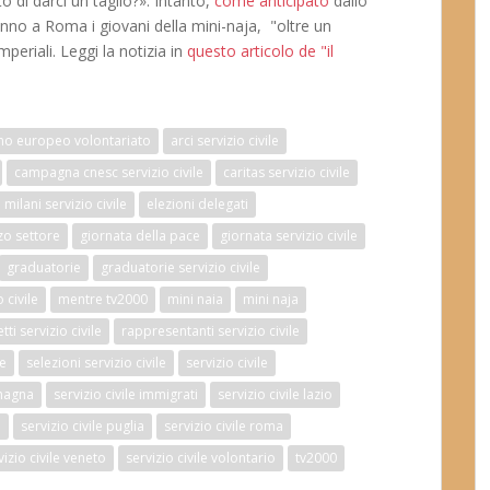
o di darci un taglio?». Intanto,
come anticipato
dallo
anno a Roma i giovani della mini-naja, "oltre un
mperiali. Leggi la notizia in
questo articolo de "il
no europeo volontariato
arci servizio civile
campagna cnesc servizio civile
caritas servizio civile
milani servizio civile
elezioni delegati
zo settore
giornata della pace
giornata servizio civile
graduatorie
graduatorie servizio civile
 civile
mentre tv2000
mini naia
mini naja
ti servizio civile
rappresentanti servizio civile
re
selezioni servizio civile
servizio civile
omagna
servizio civile immigrati
servizio civile lazio
e
servizio civile puglia
servizio civile roma
vizio civile veneto
servizio civile volontario
tv2000