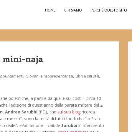
HOME
CHI SIAMO
PERCHÈ QUESTO SITO
e mini-naja
,
,
,
Appuntamenti
Giovani e rappresentanza
Libri e siti utili
varie polemiche, a partire da quelle sui costi – circa 10
he l'edizione di quest'anno della parata militare del 2
n. Andrea Sarubbi
(PD), che
sul suo blog
ricorda
ra e mezzo", sono la metà di tutti i fondi che "lo Stato
izio civile". «Parliamone – chiude
Sarubbi
in riferimento