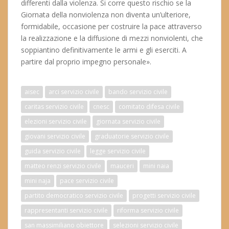
differenti dalla violenza. Si corre questo rischio se la
Giornata della nonviolenza non diventa un’ulteriore,
formidabile, occasione per costruire la pace attraverso
la realizzazione e la diffusione di mezzi nonviolenti, che
soppiantino definitivamente le armi e gli eserciti. A
partire dal proprio impegno personale».
aisec
arci servizio civile
bando servizio civile
caritas servizio civile
cnesc
comitato difesa civile
elezioni servizio civile
giornata servizio civile
giovani servizio civile
graduatorie servizio civile
guida servizio civile
legge servizio civile
matteo renzi servizio civile
mauceri
mini naia
mini naja
pace servizio civile
partito democratico servizio civile
progetti servizio civile
rappresentanti servizio civile
riforma servizio civile
san massimiliano obiettore
selezioni servizio civile