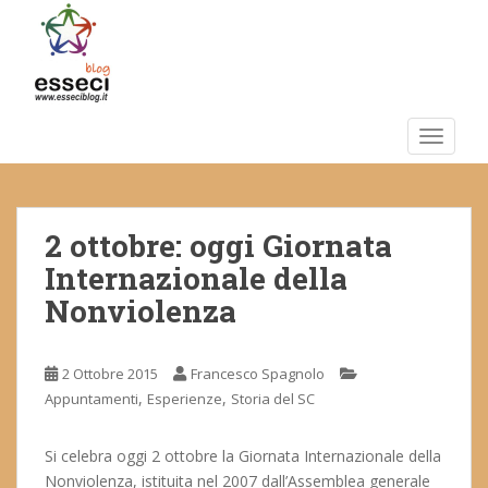
S
k
i
p
t
o
TOGGLE
m
a
i
2 ottobre: oggi Giornata
n
c
Internazionale della
o
Nonviolenza
n
t
e
2 Ottobre 2015
Francesco Spagnolo
n
,
,
Appuntamenti
Esperienze
Storia del SC
t
Si celebra oggi 2 ottobre la Giornata Internazionale della
Nonviolenza, istituita nel 2007 dall’Assemblea generale