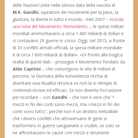
delle Nazioni Unite nella stessa data della nascita di
M.K. Gandhi
, ispiratore dei movimenti per la pace, la
giustizia, la libertà in tutto il mondo. «Nel 2007 –
ricorda
una nota del Movimento Nonviolento
-, le spese militari
mondiali ammontavano a circa 1.400 miliardi di dollari e
si contavano 29 guerre in corso. Oggi, nel 2015, a fronte
di 33 conflitti armati ufficiali, la spesa militare mondiale
è di circa 1.800 miliardi di dollari». «Di fronte alla tragica
realtà di questi dati – prosegue il Movimento fondato da
Aldo Capitini
-, che coinvolgono le vite di milioni di
persone, la Giornata della nonviolenza rischia di
diventare una ritualità retorica se non la si riempie di
contenuti incisivi ed efficaci. Se non diventa l’occasione
per ricordare – con
Gandhi
– che non è vero che “i
mezzi in fin dei conti sono mezzi, ma i mezzi in fin dei
conti sono tutto”, perché non è un destino ineludibile
che i diversi conflitti che attraversano le genti si
trasformino in guerre sanguinarie e crudeli, se solo se
ne affrontassero le cause con mezzi e strumenti