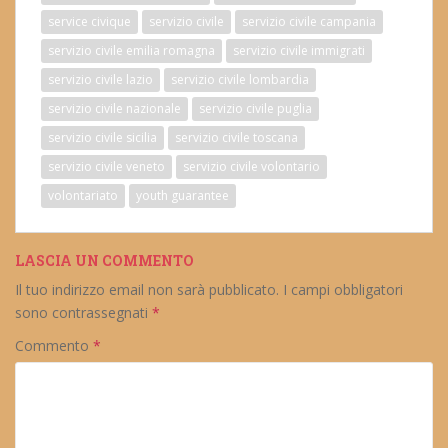
service civique
servizio civile
servizio civile campania
servizio civile emilia romagna
servizio civile immigrati
servizio civile lazio
servizio civile lombardia
servizio civile nazionale
servizio civile puglia
servizio civile sicilia
servizio civile toscana
servizio civile veneto
servizio civile volontario
volontariato
youth guarantee
LASCIA UN COMMENTO
Il tuo indirizzo email non sarà pubblicato.
I campi obbligatori
sono contrassegnati
*
Commento
*