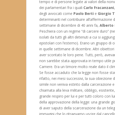
tempo e di persone legate ai valori della nonvi
dei parlamentari fra i quali
Carlo Fracanzani
degli avvocati come
Paolo Berti
e
Giorgio T
determinanti nel contribuire all’affermazione de
settimane di dicembre di 40 anni fa,
Alberto
Peschiera con un regime “di carcere duro” (nel
isolati da tutti gli altri detenuti a cui si agg
epistolari con l’esterno). Erano un gruppo di 
in quelle settimane di dicembre. Altri obietto
aver scontato le loro pene. Tutti, però, avevan
non sarebbe stata approvata in tempo utile pr
Camere. Era un timore molto reale dato il clim
Se fosse accaduto che la legge non fosse st
rifatto, nei mesi successivi, la sua obiezione d
simile non veniva estinto dalla carcerazione e 
chiamata alla leva militare, obbligo, esistente, 
grande respiro per lui e per tutti coloro con lui
della approvazione della legge: una grande gioi
di aver saputo della scarcerazione da un teleg
immagini che lo ritraevamo uscire dal cancell