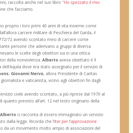
nni, raccolta anche nel suo libro "
Ho spezzato il mio
zione che facciamo.
o proprio i loro primi 40 anni di vita insieme come
all’allora carcere militare di Peschiera del Garda, il
ge 772/72 avendo scontato mesi di carcere come
tante persone che aderivano a gruppi di diversa
evano le scelte degli obiettori sia in una ottica
lori della nonviolenza.
Alberto
aveva obiettato il 9
ell’Aquila dove era stato assegnato per il servizio di
ons. Giovanni Nervo
, allora Presidente di Caritas
, giornalista e vaticanista, vicino agli obiettori fin dagli
servizio civile avendo scontato, a più riprese dal 1970 al
 quanto previsto all’art. 12 nel testo originario della
Alberto
ci racconta di essersi immaginato un servizio
to dalla legge. Ricorda che l’
iter per l’approvazione
uto da un movimento molto ampio di associazioni del