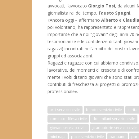
avvocati, l’avvocato
Giorgio Tosi
, da alcuni f
giornalista rai del tempo,
Fausto Spegni
.
«Ancora oggi – affermano
Alberto
e
Claudi
poi volontario, ha rappresentato e rappresent
importante che a noi “giovani” degli anni 70 n
testimonianze e le confidenze di tanti giovani 
ragazzi) incontrati nell’ambito del nostro lavor
gruppi ed associazioni.
Ragazzi e ragazze con cui abbiamo condiviso, 
lavorative, dei momenti di crescita e di con
mente i volti di tanti giovani che sono stati pr
contributi di freschezza ai progetti di promoz
professionale».
arci servizio civile
bando servizio civile
caritas
comitato difesa civile
don milani servizio civile
giovani servizio civile
graduatorie servizio civile
mini naja
pace servizio civile
paduano
part