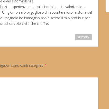
ce e della nonviolenza.
a mia esperienza,non tralsciando i nostri valori, siamo
o! Un giorno sarò orgoglioso di raccontare loro la storia del
o Spagnolo he immagino abbia scritto il mio profilo e per
 sul servizio civile che ci offre,
RISPONDI
ligatori sono contrassegnati
*