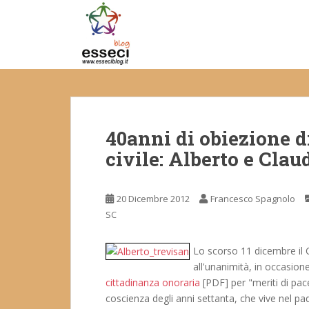
S
k
i
p
t
o
m
a
40anni di obiezione d
i
n
civile: Alberto e Clau
c
o
n
20 Dicembre 2012
Francesco Spagnolo
t
SC
e
n
Lo scorso 11 dicembre il
t
all'unanimità, in occasione
cittadinanza onoraria
[PDF] per "meriti di pa
coscienza degli anni settanta, che vive nel