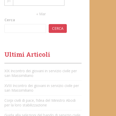
31
« Mar
Cerca
CERCA
Ultimi Articoli
XIX Incontro dei giovani in servizio civile per
san Massimiliano
XVIII Incontro dei giovani in servizio civile per
san Massimiliano
Corpi civili di pace, l’idea del Ministro Abodi
per la loro stabilizzazione
Guida alla selezioni del bando di servizio civile