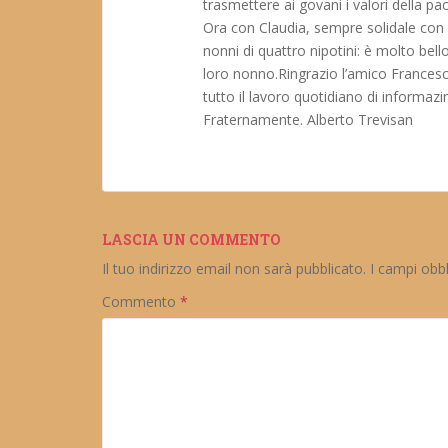
trasmettere ai govani i valori della pa
Ora con Claudia, sempre solidale con l
nonni di quattro nipotini: è molto bell
loro nonno.Ringrazio l’amico Francesc
tutto il lavoro quotidiano di informazine
Fraternamente. Alberto Trevisan
LASCIA UN COMMENTO
Il tuo indirizzo email non sarà pubblicato.
I campi obb
Commento
*