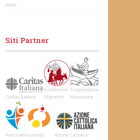
Video
Siti Partner
Fondazione
Cooperazione
Caritas Italiana
Migrantes
Missionaria
Pastorale
Pastorale
Azione Cattolica