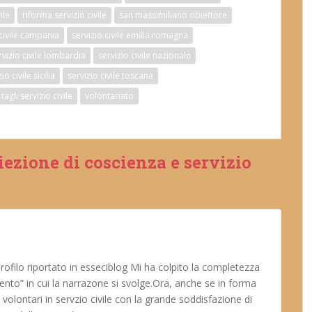
ile
riforma servizio civile
san massimiliano obiettore
 civile campania
servizio civile emilia romagna
rvizio civile lombardia
servizio civile nazionale
io civile sicilia
servizio civile toscana
tagli servizio civile
volontariato
iezione di coscienza e servizio
profilo riportato in esseciblog Mi ha colpito la completezza
ento” in cui la narrazone si svolge.Ora, anche se in forma
i volontari in servzio civile con la grande soddisfazione di