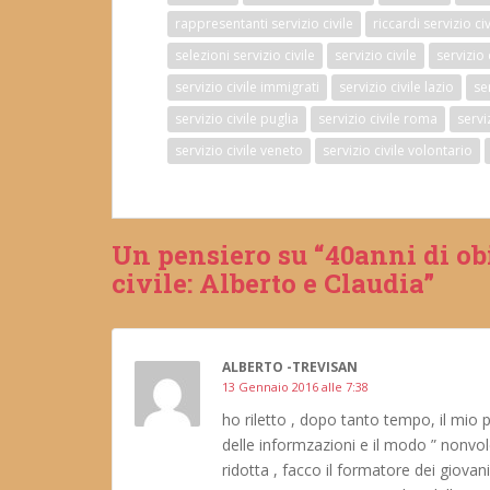
rappresentanti servizio civile
riccardi servizio civ
selezioni servizio civile
servizio civile
servizio
servizio civile immigrati
servizio civile lazio
se
servizio civile puglia
servizio civile roma
serviz
servizio civile veneto
servizio civile volontario
Un pensiero su “40anni di ob
civile: Alberto e Claudia”
ALBERTO -TREVISAN
13 Gennaio 2016 alle 7:38
ho riletto , dopo tanto tempo, il mio 
delle informzazioni e il modo ” nonvol
ridotta , facco il formatore dei giovan