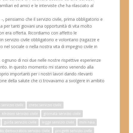
amiliari ed amici e le interviste che ha rilasciato al
a
-, pensiamo che il servizio civile, prima obbligatorio e
a per tanti giovani una opportunità di vita molto
on era offerta. Ricordiamo con affetto le
in servizio civile obbligatorio e volontario (ragazze e
o nel sociale o nella nostra vita di impegno civile in
ognuno di noi due nelle nostre rispettive esperienze
fronto. In questo momento mi stanno venendo alla
oprio importanti per i nostri lavori dando rilevanti
ione della salute che ci trovavamo a svolgere in ambito
 servizio civile
cnesc servizio civile
elezioni servizio civile
giornata servizio civile
guida servizio civile
legge servizio civile
mini naia
ito democratico servizio civile
progetti servizio civile