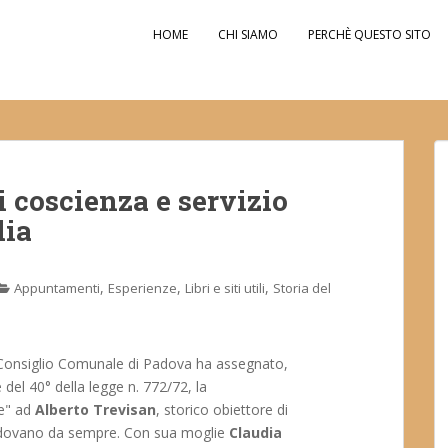
HOME
CHI SIAMO
PERCHÈ QUESTO SITO
i coscienza e servizio
dia
,
,
,
Appuntamenti
Esperienze
Libri e siti utili
Storia del
 Consiglio Comunale di Padova ha assegnato,
 del 40° della legge n. 772/72, la
ce" ad
Alberto Trevisan
, storico obiettore di
 padovano da sempre. Con sua moglie
Claudia