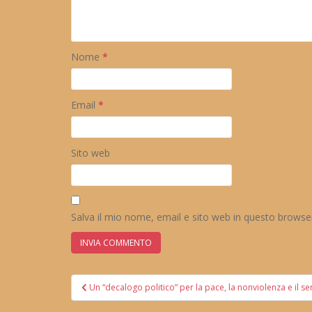
Nome
*
Email
*
Sito web
Salva il mio nome, email e sito web in questo brows
Navigazione
Un “decalogo politico” per la pace, la nonviolenza e il ser
articoli