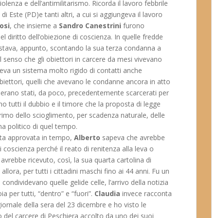
olenza e dell’antimilitarismo. Ricorda il lavoro febbrile
, di Este (PD)e tanti altri, a cui si aggiungeva il lavoro
osi
, che insieme a
Sandro Canestrini
furono
l diritto dell’obiezione di coscienza. In quelle fredde
stava, appunto, scontando la sua terza condanna a
 senso che gli obiettori in carcere da mesi vivevano
iungeva un sistema molto rigido di contatti anche
obiettori, quelli che avevano le condanne ancora in atto
ri erano stati, da poco, precedentemente scarcerati per
o tutti il dubbio e il timore che la proposta di legge
imo dello scioglimento, per scadenza naturale, delle
a politico di quel tempo.
ata approvata in tempo,
Alberto
sapeva che avrebbe
i coscienza perché il reato di renitenza alla leva o
avrebbe ricevuto, così, la sua quarta cartolina di
allora, per tutti i cittadini maschi fino ai 44 anni. Fu un
 condividevano quelle gelide celle, l’arrivo della notizia
a per tutti, “dentro” e “fuori”.
Claudia
invece racconta
iornale della sera del 23 dicembre e ho visto le
o del carcere di Peschiera accolto da uno dei suoi