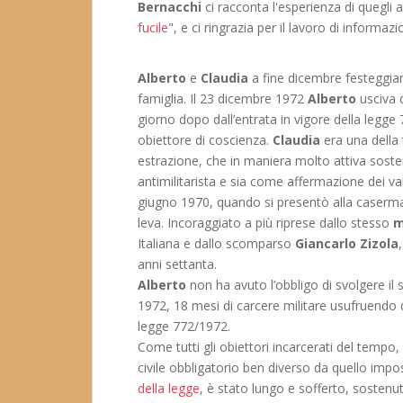
Bernacchi
ci racconta l'esperienza di quegli a
fucile
", e ci ringrazia per il lavoro di informa
Alberto
e
Claudia
a fine dicembre festeggian
famiglia. Il 23 dicembre 1972
Alberto
usciva d
giorno dopo dall’entrata in vigore della leg
obiettore di coscienza.
Claudia
era una della 
estrazione, che in maniera molto attiva sosten
antimilitarista e sia come affermazione dei va
giugno 1970, quando si presentò alla caserma d
leva. Incoraggiato a più riprese dallo stesso
m
Italiana e dallo scomparso
Giancarlo Zizola
anni settanta.
Alberto
non ha avuto l’obbligo di svolgere il 
1972, 18 mesi di carcere militare usufruendo di
legge 772/1972.
Come tutti gli obiettori incarcerati del tempo,
civile obbligatorio ben diverso da quello impos
della legge
, è stato lungo e sofferto, sosten