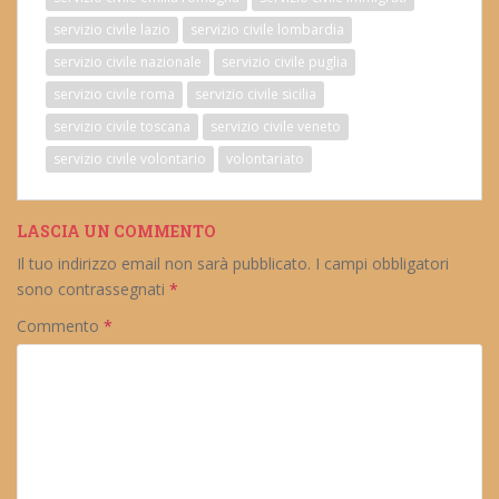
servizio civile lazio
servizio civile lombardia
servizio civile nazionale
servizio civile puglia
servizio civile roma
servizio civile sicilia
servizio civile toscana
servizio civile veneto
servizio civile volontario
volontariato
LASCIA UN COMMENTO
Il tuo indirizzo email non sarà pubblicato.
I campi obbligatori
sono contrassegnati
*
Commento
*