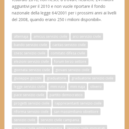
aggiuntivi per il 2010 e non vuole riportare il fondo
nazionale della legge 64/2001 per i prossimi anni ai livelli
del 2008, quando erano 250 i milioni disponibili».
alternaja
amicus servizio civile
arci servizio civile
bando servizio civile
caritas servizio civile
cnesc servizio civile
comitato difesa civile
elezioni servizio civile
forum terzo settore
giornata servizio civile
giovani servizio civile
giuseppe gozzini
graduatorie
graduatorie servizio civile
legge servizio civile
mini naia
mini naja
olivero
pace servizio civile
partito democratico
progetti servizio civile
rappresentanti servizio civile
riforma servizio civile
san massimiliano obiettore
servizio civile
servizio civile campania
servizio civile emilia romagna
servizio civile immigrati