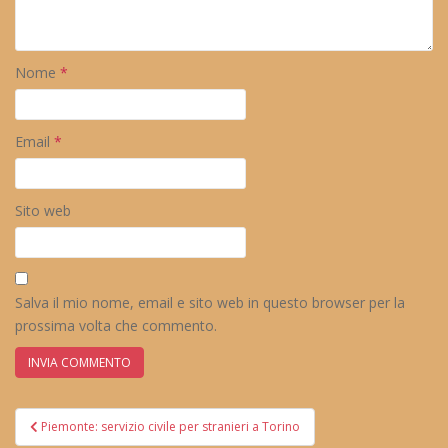
Nome
*
Email
*
Sito web
Salva il mio nome, email e sito web in questo browser per la
prossima volta che commento.
Navigazione
Piemonte: servizio civile per stranieri a Torino
articoli