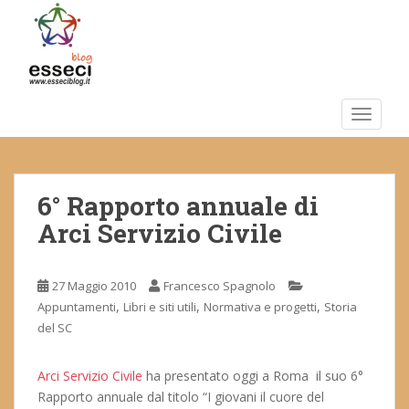
S
k
i
p
t
o
TOGGLE
m
a
i
6° Rapporto annuale di
n
c
Arci Servizio Civile
o
n
t
27 Maggio 2010
Francesco Spagnolo
e
,
,
,
Appuntamenti
Libri e siti utili
Normativa e progetti
Storia
n
del SC
t
Arci Servizio Civile
ha presentato oggi a Roma il suo 6°
Rapporto annuale dal titolo “I giovani il cuore del