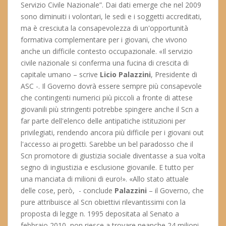
Servizio Civile Nazionale”. Dai dati emerge che nel 2009
sono diminuiti i volontari, le sedi e i soggetti accreditati,
ma è cresciuta la consapevolezza di un'opportunità
formativa complementare per i giovani, che vivono
anche un difficile contesto occupazionale. «Il servizio
civile nazionale si conferma una fucina di crescita di
capitale umano – scrive
Licio Palazzini
, Presidente di
ASC -. Il Governo dovrà essere sempre più consapevole
che contingenti numerici più piccoli a fronte di attese
giovanili più stringenti potrebbe spingere anche il Scn a
far parte dell'elenco delle antipatiche istituzioni per
privilegiati, rendendo ancora più difficile per i giovani out
l'accesso ai progetti. Sarebbe un bel paradosso che il
Scn promotore di giustizia sociale diventasse a sua volta
segno di ingiustizia e esclusione giovanile. E tutto per
una manciata di milioni di euro!». «Allo stato attuale
delle cose, però, - conclude
Palazzini
– il Governo, che
pure attribuisce al Scn obiettivi rilevantissimi con la
proposta di legge n. 1995 depositata al Senato a
febbraio 2010, non riesce a trovare neanche 24 milioni