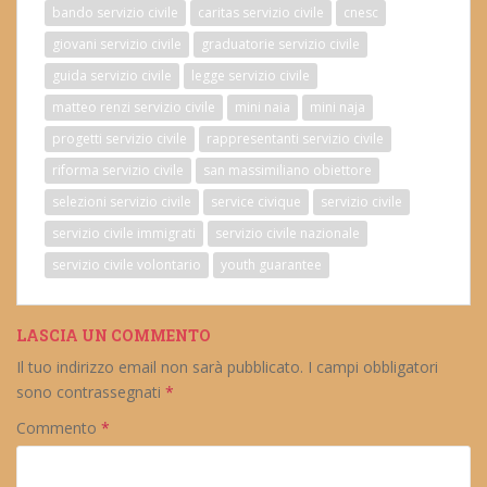
bando servizio civile
caritas servizio civile
cnesc
giovani servizio civile
graduatorie servizio civile
guida servizio civile
legge servizio civile
matteo renzi servizio civile
mini naia
mini naja
progetti servizio civile
rappresentanti servizio civile
riforma servizio civile
san massimiliano obiettore
selezioni servizio civile
service civique
servizio civile
servizio civile immigrati
servizio civile nazionale
servizio civile volontario
youth guarantee
LASCIA UN COMMENTO
Il tuo indirizzo email non sarà pubblicato.
I campi obbligatori
sono contrassegnati
*
Commento
*