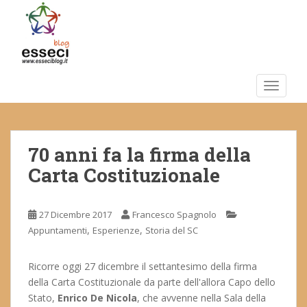
S
k
i
p
t
o
TOGGLE
m
a
i
70 anni fa la firma della
n
c
Carta Costituzionale
o
n
t
27 Dicembre 2017
Francesco Spagnolo
e
,
,
Appuntamenti
Esperienze
Storia del SC
n
t
Ricorre oggi 27 dicembre il settantesimo della firma
della Carta Costituzionale da parte dell'allora Capo dello
Stato,
Enrico De Nicola
, che avvenne nella Sala della