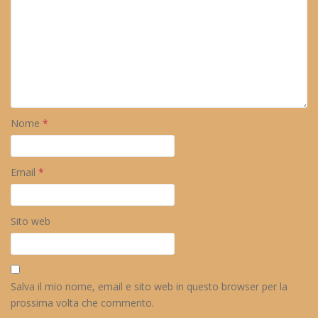
Nome
*
Email
*
Sito web
Salva il mio nome, email e sito web in questo browser per la
prossima volta che commento.