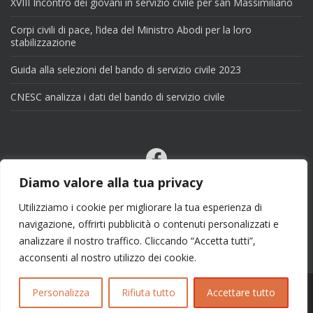
XVIII Incontro dei giovani in servizio civile per san Massimiliano
Corpi civili di pace, l’idea del Ministro Abodi per la loro
stabilizzazione
Guida alla selezioni del bando di servizio civile 2023
CNESC analizza i dati del bando di servizio civile
Facebook
Email
Diamo valore alla tua privacy
X
Utilizziamo i cookie per migliorare la tua esperienza di
navigazione, offrirti pubblicità o contenuti personalizzati e
analizzare il nostro traffico. Cliccando “Accetta tutti”,
acconsenti al nostro utilizzo dei cookie.
Personalizza
Rifiuta tutto
Accettare tutto
Copyright 2025 | info@esseciblog.it | Tema per
Colorlib
Disegnato da
WordPress