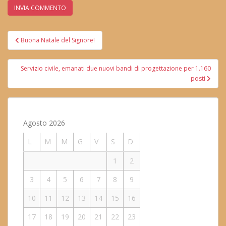
Navigazione
Buona Natale del Signore!
articoli
Servizio civile, emanati due nuovi bandi di progettazione per 1.160
posti
Agosto 2026
L
M
M
G
V
S
D
1
2
3
4
5
6
7
8
9
10
11
12
13
14
15
16
17
18
19
20
21
22
23