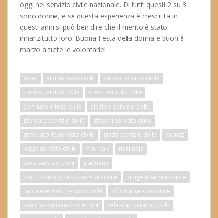
oggi nel servizio civile nazionale. Di tutti questi 2 su 3
sono donne, e se questa esperienza è cresciuta in
questi anni si può ben dire che il merito è stato
innanzitutto loro. Buona Festa della donna e buon 8
marzo a tutte le volontarie!
aisec
arci servizio civile
bando servizio civile
caritas servizio civile
cnesc servizio civile
comitato difesa civile
elezioni servizio civile
giornata servizio civile
giovani servizio civile
graduatorie servizio civile
guida servizio civile
kyenge
legge servizio civile
mini naia
mini naja
pace servizio civile
paduano
partito democratico servizio civile
progetti servizio civile
rappresentanti servizio civile
riforma servizio civile
san massimiliano obiettore
selezioni servizio civile