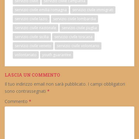
servizio civile
servizio civile campania
servizio civile emilia romagna
servizio civile immigrati
servizio civile lazio
servizio civile lombardia
servizio civile nazionale
servizio civile puglia
servizio civile sicilia
servizio civile toscana
servizio civile veneto
servizio civile volontario
volontariato
youth guarantee
LASCIA UN COMMENTO
Il tuo indirizzo email non sarà pubblicato.
I campi obbligatori
sono contrassegnati
*
Commento
*