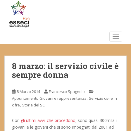
S
k
i
p
t
o
TOGGLE
m
a
i
8 marzo: il servizio civile è
n
c
sempre donna
o
n
t
8 Marzo 2014
Francesco Spagnolo
e
,
,
Appuntamenti
Giovani e rappresentanza
Servizio civile in
n
,
cifre
Storia del SC
t
Con
gli ultimi avvii che procedono
, sono quasi 300mila i
giovani e le giovani che si sono impegnati dal 2001 ad