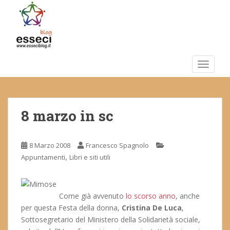
S
k
i
p
t
o
TOGGLE
m
a
i
8 marzo in sc
n
c
o
8 Marzo 2008
Francesco Spagnolo
n
,
Appuntamenti
Libri e siti utili
t
e
n
t
Come già avvenuto
lo scorso anno
, anche
per questa Festa della donna,
Cristina De Luca
,
Sottosegretario del Ministero della Solidarietà sociale,