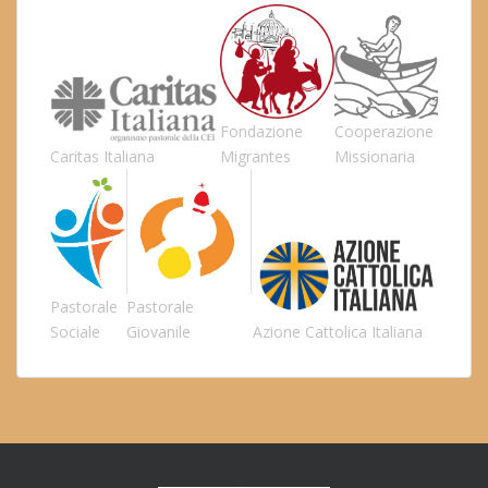
Fondazione
Cooperazione
Caritas Italiana
Migrantes
Missionaria
Pastorale
Pastorale
Sociale
Giovanile
Azione Cattolica Italiana