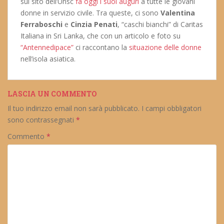
sul sito dell’Unsc
fa oggi i suoi auguri
a tutte le giovani
donne in servizio civile. Tra queste, ci sono
Valentina
Ferraboschi
e
Cinzia Penati
, “caschi bianchi” di Caritas
Italiana in Sri Lanka, che con un articolo e foto su
“Antennedipace”
ci raccontano la
situazione delle donne
nell’isola asiatica.
LASCIA UN COMMENTO
Il tuo indirizzo email non sarà pubblicato.
I campi obbligatori
sono contrassegnati
*
Commento
*