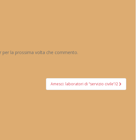
er per la prossima volta che commento.
Amesci: laboratori di “servizio civile”/2