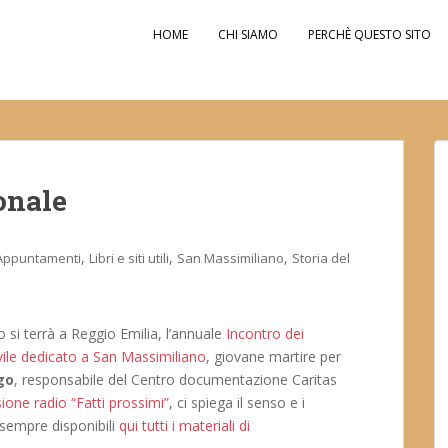
HOME
CHI SIAMO
PERCHÈ QUESTO SITO
onale
,
,
,
Appuntamenti
Libri e siti utili
San Massimiliano
Storia del
 si terrà a Reggio Emilia, l’annuale
Incontro dei
ivile dedicato a San Massimiliano
, giovane martire per
go
, responsabile del Centro documentazione Caritas
sione radio “Fatti prossimi”
, ci spiega il senso e i
sempre disponibili
qui tutti i materiali di