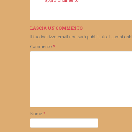
approfondimento
.
LASCIA UN COMMENTO
Il tuo indirizzo email non sarà pubblicato.
I campi obb
Commento
*
Nome
*