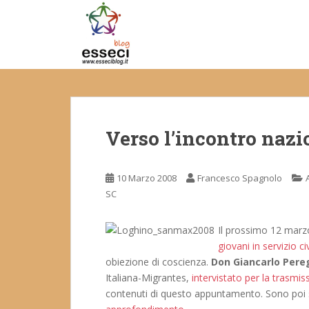
S
k
i
p
t
o
m
a
Verso l’incontro nazi
i
n
c
10 Marzo 2008
Francesco Spagnolo
o
SC
n
t
e
Il prossimo 12 marzo
n
giovani in servizio c
t
obiezione di coscienza.
Don Giancarlo Pere
Italiana-Migrantes,
intervistato per la trasmis
contenuti di questo appuntamento. Sono poi 