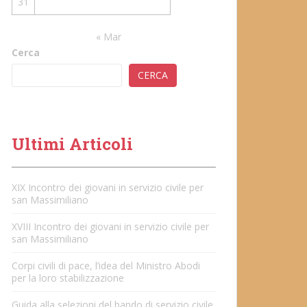
31
« Mar
Cerca
CERCA
Ultimi Articoli
XIX Incontro dei giovani in servizio civile per
san Massimiliano
XVIII Incontro dei giovani in servizio civile per
san Massimiliano
Corpi civili di pace, l’idea del Ministro Abodi
per la loro stabilizzazione
Guida alla selezioni del bando di servizio civile