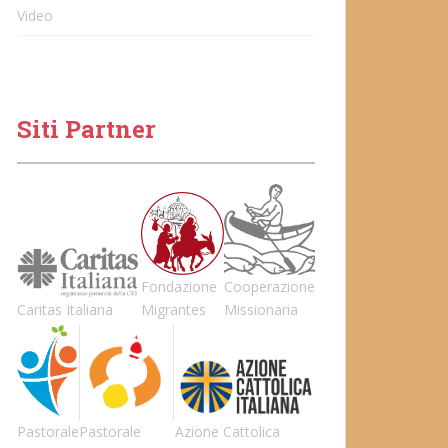
Video
Siti Partner
Fondazione
Cooperazione
Caritas Italiana
Migrantes
Missionaria
Pastorale
Pastorale
Azione Cattolica