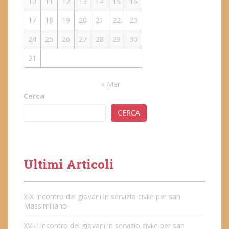
10
11
12
13
14
15
16
17
18
19
20
21
22
23
24
25
26
27
28
29
30
31
« Mar
Cerca
CERCA
Ultimi Articoli
XIX Incontro dei giovani in servizio civile per san
Massimiliano
XVIII Incontro dei giovani in servizio civile per san