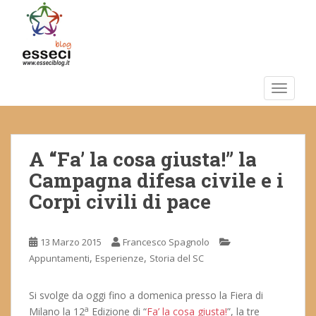
S
k
i
p
t
o
TOGGLE
m
a
i
A “Fa’ la cosa giusta!” la
n
c
Campagna difesa civile e i
o
Corpi civili di pace
n
t
e
13 Marzo 2015
Francesco Spagnolo
n
,
,
Appuntamenti
Esperienze
Storia del SC
t
Si svolge da oggi fino a domenica presso la Fiera di
a
Milano la 12
Edizione di “
Fa’ la cosa giusta!
”, la tre