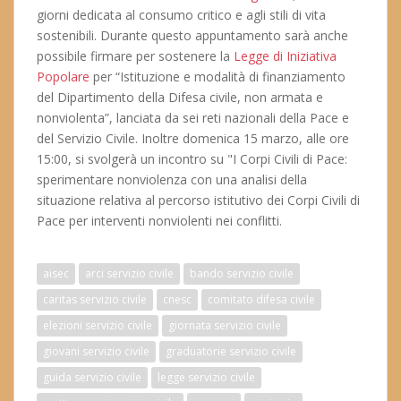
giorni dedicata al consumo critico e agli stili di vita
sostenibili. Durante questo appuntamento sarà anche
possibile firmare per sostenere la
Legge di Iniziativa
Popolare
per “Istituzione e modalità di finanziamento
del Dipartimento della Difesa civile, non armata e
nonviolenta”, lanciata da sei reti nazionali della Pace e
del Servizio Civile. Inoltre domenica 15 marzo, alle ore
15:00, si svolgerà un incontro su "I Corpi Civili di Pace:
sperimentare nonviolenza con una analisi della
situazione relativa al percorso istitutivo dei Corpi Civili di
Pace per interventi nonviolenti nei conflitti.
aisec
arci servizio civile
bando servizio civile
caritas servizio civile
cnesc
comitato difesa civile
elezioni servizio civile
giornata servizio civile
giovani servizio civile
graduatorie servizio civile
guida servizio civile
legge servizio civile