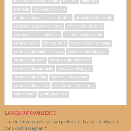
matteo renzi servizio civile
mauceri
mini naia
mini naja
pace servizio civile
partito democratico servizio civile
progetti servizio civile
rappresentanti servizio civile
riforma servizio civile
san massimiliano obiettore
selezioni servizio civile
service civique
servizio civile
servizio civile campania
servizio civile emilia romagna
servizio civile immigrati
servizio civile lazio
servizio civile lombardia
servizio civile nazionale
servizio civile puglia
servizio civile sicilia
servizio civile toscana
servizio civile veneto
servizio civile volontario
volontariato
youth guarantee
LASCIA UN COMMENTO
Il tuo indirizzo email non sarà pubblicato.
I campi obbligatori
sono contrassegnati
*