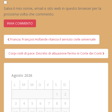
Salva il mio nome, email e sito web in questo browser per la
prossima volta che commento.
Navigazione
Francia: François Hollande rilancia il servizio civile universale
articoli
Corpi civili di pace: Decreto di attuazione fermo in Corte dei Conti
Agosto 2026
L
M
M
G
V
S
D
1
2
3
4
5
6
7
8
9