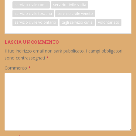
servizio civile roma
servizio civile sicilia
servizio civile toscana
servizio civile veneto
servizio civile volontario
tagli servizio civile
volontariato
LASCIA UN COMMENTO
Il tuo indirizzo email non sarà pubblicato.
I campi obbligatori
sono contrassegnati
*
Commento
*