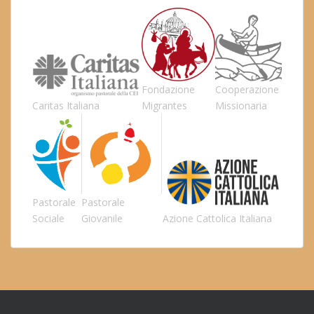
Fondazione
Cooperazione
Caritas Italiana
Migrantes
Missionaria
Pastorale
Pastorale
Sociale
Giovanile
Azione Cattolica Italiana