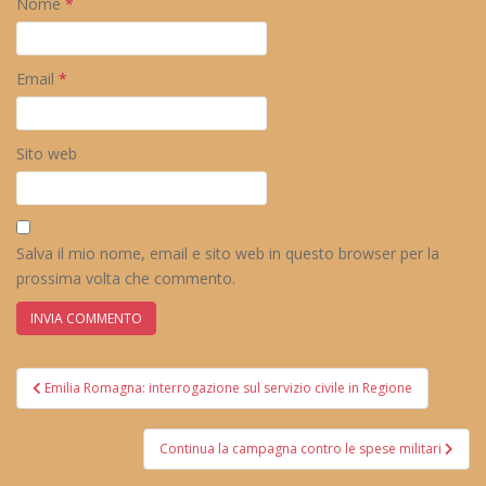
Nome
*
Email
*
Sito web
Salva il mio nome, email e sito web in questo browser per la
prossima volta che commento.
Navigazione
Emilia Romagna: interrogazione sul servizio civile in Regione
articoli
Continua la campagna contro le spese militari