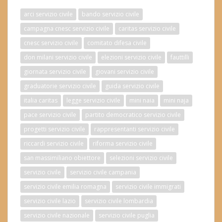
arci servizio civile
bando servizio civile
campagna cnesc servizio civile
caritas servizio civile
cnesc servizio civile
comitato difesa civile
don milani servizio civile
elezioni servizio civile
fauttilli
giornata servizio civile
giovani servizio civile
graduatorie servizio civile
guida servizio civile
italia caritas
legge servizio civile
mini naia
mini naja
pace servizio civile
partito democratico servizio civile
progetti servizio civile
rappresentanti servizio civile
riccardi servizio civile
riforma servizio civile
san massimiliano obiettore
selezioni servizio civile
servizio civile
servizio civile campania
servizio civile emilia romagna
servizio civile immigrati
servizio civile lazio
servizio civile lombardia
servizio civile nazionale
servizio civile puglia