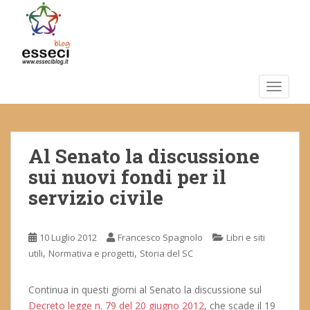
S
k
i
p
t
o
TOGGLE
m
a
i
Al Senato la discussione
n
c
sui nuovi fondi per il
o
servizio civile
n
t
e
10 Luglio 2012
Francesco Spagnolo
Libri e siti
n
,
,
utili
Normativa e progetti
Storia del SC
t
Continua in questi giorni al Senato la discussione sul
Decreto legge n. 79 del 20 giugno 2012
, che scade il 19