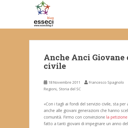
S
k
i
p
t
o
m
a
Anche Anci Giovane co
i
n
civile
c
o
n
18 Novembre 2011
Francesco Spagnolo
t
,
Regioni
Storia del SC
e
n
«Con i tagli ai fondi del servizio civile, sta p
t
anche alle giovani generazioni che hanno scel
comunità. Firmo con convinzione
la petizione
fatto a tanti giovani di impegnare un anno de