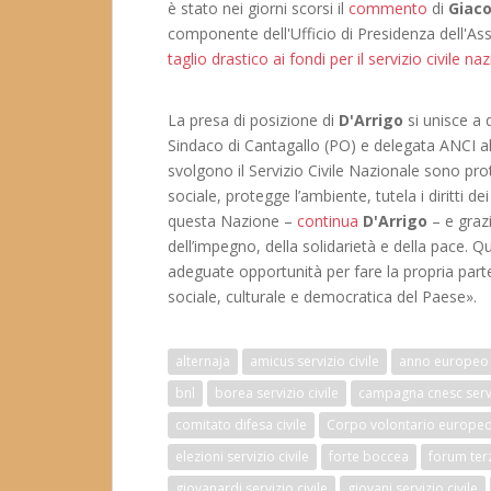
è stato nei giorni scorsi il
commento
di
Giac
componente dell'Ufficio di Presidenza dell'As
taglio drastico ai fondi per il servizio civile na
La presa di posizione di
D'Arrigo
si unisce a 
Sindaco di Cantagallo (PO) e delegata ANCI al Se
svolgono il Servizio Civile Nazionale sono pr
sociale, protegge l’ambiente, tutela i diritti d
questa Nazione –
continua
D'Arrigo
– e grazi
dell’impegno, della solidarietà e della pace. Q
adeguate opportunità per fare la propria parte
sociale, culturale e democratica del Paese».
alternaja
amicus servizio civile
anno europeo 
bnl
borea servizio civile
campagna cnesc servi
comitato difesa civile
Corpo volontario europe
elezioni servizio civile
forte boccea
forum ter
giovanardi servizio civile
giovani servizio civile