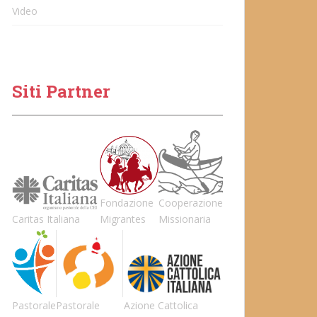
Video
Siti Partner
Fondazione
Cooperazione
Caritas Italiana
Migrantes
Missionaria
Pastorale
Pastorale
Azione Cattolica