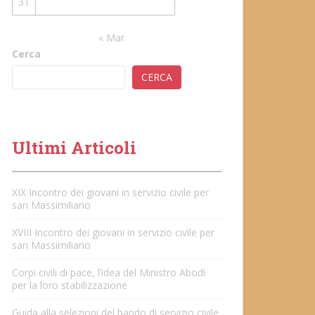
31
« Mar
Cerca
CERCA
Ultimi Articoli
XIX Incontro dei giovani in servizio civile per
san Massimiliano
XVIII Incontro dei giovani in servizio civile per
san Massimiliano
Corpi civili di pace, l’idea del Ministro Abodi
per la loro stabilizzazione
Guida alla selezioni del bando di servizio civile