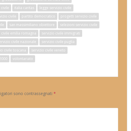
civile
italia caritas
legge servizio civile
izio civile
partito democratico
progetti servizio civile
ile
san massimiliano obiettore
selezioni servizio civile
o civile emilia romagna
servizio civile immigrati
ervizio civile nazionale
servizio civile puglia
io civile toscana
servizio civile veneto
2000
volontariato
ligatori sono contrassegnati
*