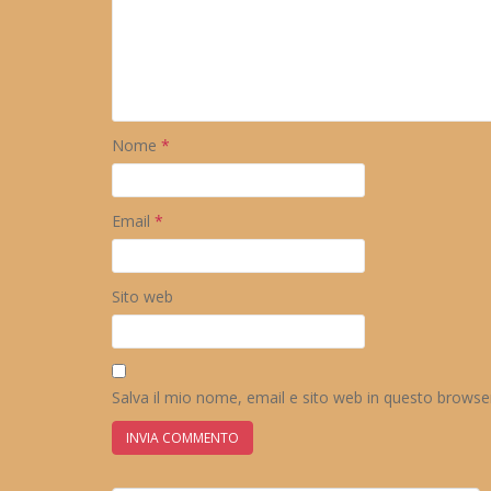
Nome
*
Email
*
Sito web
Salva il mio nome, email e sito web in questo brows