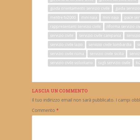
guida orientamento servizio civile
guida servizio 
mentre tv2000
mini naia
mini naja
pace serv
rappresentanti servizio civile
riforma servizio civ
servizio civile
servizio civile campania
servizi
servizio civile lazio
servizio civile lombardia
s
servizio civile roma
servizio civile sicilia
serviz
servizio civile volontario
tagli servizio civile
tv
LASCIA UN COMMENTO
Il tuo indirizzo email non sarà pubblicato.
I campi obb
Commento
*