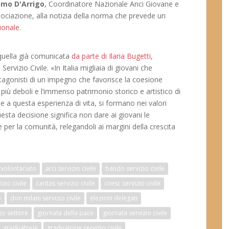
omo D'Arrigo
, Coordinatore Nazionale Anci Giovane e
sociazione, alla notizia della norma che prevede un
zionale
.
quella già comunicata
da parte di Ilaria Bugetti
,
rvizio Civile. «In Italia migliaia di giovani che
otagonisti di un impegno che favorisce la coesione
ei più deboli e l’immenso patrimonio storico e artistico di
e a questa esperienza di vita, si formano nei valori
uesta decisione significa non dare ai giovani le
 per la comunità, relegandoli ai margini della crescita
volontariato
arci servizio civile
bando servizio civile
zio civile
caritas servizio civile
cnesc servizio civile
o
don milani servizio civile
elezioni delegati
zo settore
giornata della pace
giornata servizio civile
graduatorie
graduatorie servizio civile