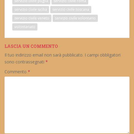
servizio civile puglia
servizio civile roma
servizio civile sicilia
servizio civile toscana
servizio civile veneto
servizio civile volontario
volontariato
LASCIA UN COMMENTO
Il tuo indirizzo email non sarà pubblicato.
I campi obbligatori
sono contrassegnati
*
Commento
*