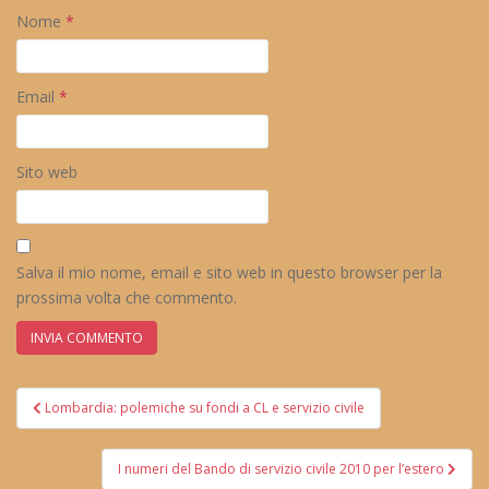
Nome
*
Email
*
Sito web
Salva il mio nome, email e sito web in questo browser per la
prossima volta che commento.
Navigazione
Lombardia: polemiche su fondi a CL e servizio civile
articoli
I numeri del Bando di servizio civile 2010 per l’estero