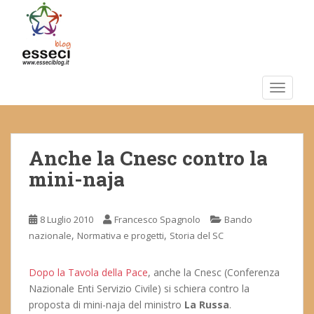
S
k
i
p
t
o
TOGGLE
m
a
i
Anche la Cnesc contro la
n
c
mini-naja
o
n
t
8 Luglio 2010
Francesco Spagnolo
Bando
e
,
,
nazionale
Normativa e progetti
Storia del SC
n
t
Dopo la Tavola della Pace
, anche la Cnesc (Conferenza
Nazionale Enti Servizio Civile) si schiera contro la
proposta di mini-naja del ministro
La Russa
.