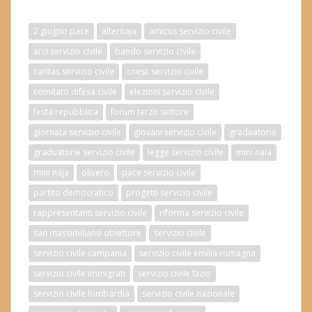
2 giugno pace
alternaja
amicus servizio civile
arci servizio civile
bando servizio civile
caritas servizio civile
cnesc servizio civile
comitato difesa civile
elezioni servizio civile
festa repubblica
forum terzo settore
giornata servizio civile
giovani servizio civile
graduatorie
graduatorie servizio civile
legge servizio civile
mini naia
mini naja
olivero
pace servizio civile
partito democratico
progetti servizio civile
rappresentanti servizio civile
riforma servizio civile
san massimiliano obiettore
servizio civile
servizio civile campania
servizio civile emilia romagna
servizio civile immigrati
servizio civile lazio
servizio civile lombardia
servizio civile nazionale