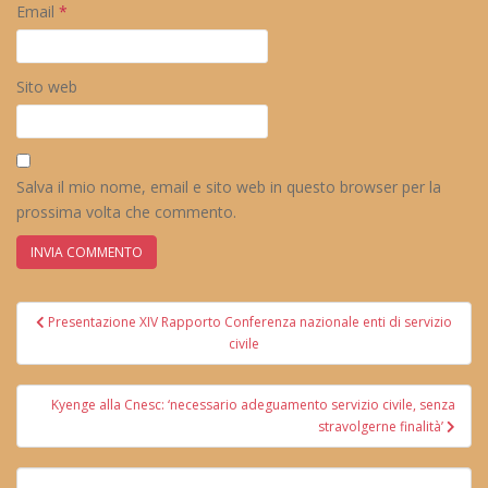
Email
*
Sito web
Salva il mio nome, email e sito web in questo browser per la
prossima volta che commento.
Navigazione
Presentazione XIV Rapporto Conferenza nazionale enti di servizio
articoli
civile
Kyenge alla Cnesc: ‘necessario adeguamento servizio civile, senza
stravolgerne finalità’