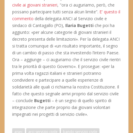
civile ai giovani stranieri
, "ora ci auguriamo, però, che
possano partecipare tutti senza alcun limite”.
E' questo il
commento
della delegata ANCI al Servizio civile e
sindaco di Cantagallo (PO),
Ilaria Bugetti
che poi ha
aggiunto: «per alcune categorie di giovani stranieri il
decreto presenta delle limitazioni». Per la delegata ANCI
si tratta comunque di «un risultato importante, il segno
di un cambio di passo che sta investendo l’intero Paese.
Ora – aggiunge – ci auguriamo che il servizio civile rientri
tra le priorità di questo Governo». E prosegue: «per la
prima volta ragazzi italiani e stranieri potranno
condividere e partecipare a quelle esperienze di
solidarietà alle quali ci richiama la nostra Costituzione. Il
fatto che questo segnale arrivi proprio dal servizio civile
– conclude
Bugetti
– è un segno di quello spirito di
integrazione che parte proprio dai giovani volontari
impegnati nei progetti di servizio civile».
aisec
arci servizio civile
bando servizio civile