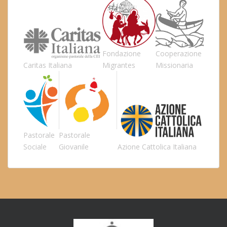
Fondazione
Cooperazione
Caritas Italiana
Migrantes
Missionaria
Pastorale
Pastorale
Sociale
Giovanile
Azione Cattolica Italiana