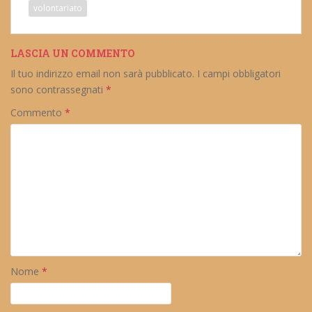
volontariato
LASCIA UN COMMENTO
Il tuo indirizzo email non sarà pubblicato.
I campi obbligatori
sono contrassegnati
*
Commento
*
Nome
*