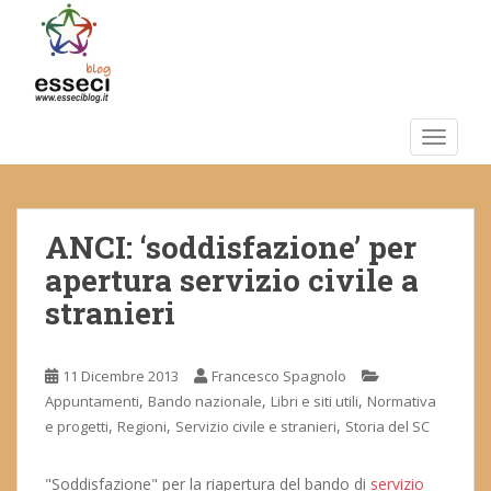
S
k
i
p
t
o
TOGGLE
m
a
i
ANCI: ‘soddisfazione’ per
n
c
apertura servizio civile a
o
stranieri
n
t
e
11 Dicembre 2013
Francesco Spagnolo
n
,
,
,
Appuntamenti
Bando nazionale
Libri e siti utili
Normativa
t
,
,
,
e progetti
Regioni
Servizio civile e stranieri
Storia del SC
"Soddisfazione" per la riapertura del bando di
servizio