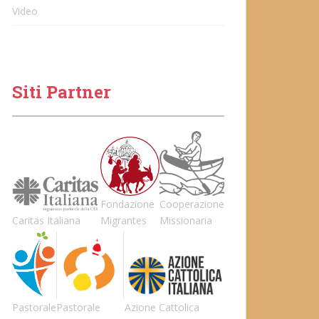
Video
Siti Partner
Fondazione
Cooperazione
Caritas Italiana
Migrantes
Missionaria
Pastorale
Pastorale
Azione Cattolica