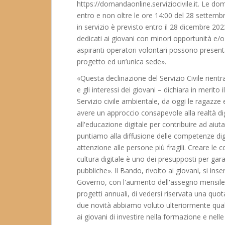
https://domandaonline.serviziocivile.it. Le 
entro e non oltre le ore 14:00 del 28 settembr
in servizio è previsto entro il 28 dicembre 202
dedicati ai giovani con minori opportunità e/o
aspiranti operatori volontari possono presen
progetto ed un’unica sede».
«Questa declinazione del Servizio Civile rientra
e gli interessi dei giovani – dichiara in merito i
Servizio civile ambientale, da oggi le ragazze 
avere un approccio consapevole alla realtà digit
all'educazione digitale per contribuire ad aiu
puntiamo alla diffusione delle competenze digi
attenzione alle persone più fragili. Creare le 
cultura digitale è uno dei presupposti per gara
pubbliche». Il Bando, rivolto ai giovani, si ins
Governo, con l'aumento dell'assegno mensile a
progetti annuali, di vedersi riservata una quo
due novità abbiamo voluto ulteriormente qualif
ai giovani di investire nella formazione e ne