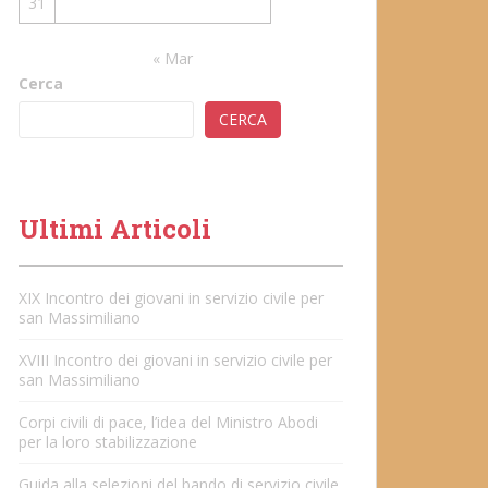
31
« Mar
Cerca
CERCA
Ultimi Articoli
XIX Incontro dei giovani in servizio civile per
san Massimiliano
XVIII Incontro dei giovani in servizio civile per
san Massimiliano
Corpi civili di pace, l’idea del Ministro Abodi
per la loro stabilizzazione
Guida alla selezioni del bando di servizio civile