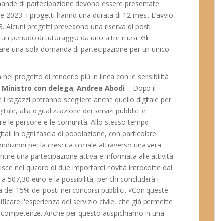
domande di partecipazione devono essere presentate
e 2023. I progetti hanno una durata di 12 mesi. L’avvio
3. Alcuni progetti prevedono una riserva di posti
 un periodo di tutoraggio da uno a tre mesi. Gli
tare una sola domanda di partecipazione per un unico
 nel progetto di renderlo più in linea con le sensibilità
l
Ministro con delega, Andrea Abodi
-. Dopo il
e i ragazzi potranno scegliere anche quello digitale per
ale, alla digitalizzazione dei servizi pubblici e
tare le persone e le comunità. Allo stesso tempo
tali in ogni fascia di popolazione, con particolare
condizioni per la crescita sociale attraverso una vera
ntire una partecipazione attiva e informata alle attività
erisce nel quadro di due importanti novità introdotte dal
 507,30 euro e la possibilità, per chi concluderà i
ta del 15% dei posti nei concorsi pubblici. «Con queste
icare l'esperienza del servizio civile, che già permette
lle competenze. Anche per questo auspichiamo in una