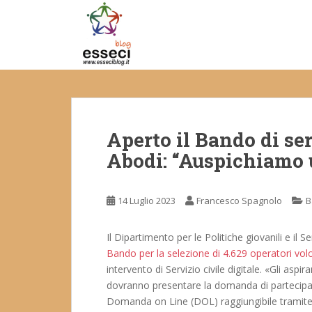
S
k
i
p
t
o
m
a
Aperto il Bando di ser
i
n
Abodi: “Auspichiamo u
c
o
n
14 Luglio 2023
Francesco Spagnolo
B
t
e
Il Dipartimento per le Politiche giovanili e il S
n
Bando per la selezione di 4.629 operatori volo
t
intervento di Servizio civile digitale. «Gli aspi
dovranno presentare la domanda di partecipa
Domanda on Line (DOL) raggiungibile tramite P