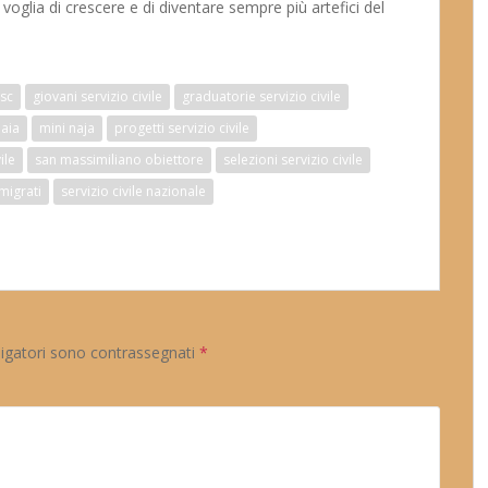
voglia di crescere e di diventare sempre più artefici del
sc
giovani servizio civile
graduatorie servizio civile
naia
mini naja
progetti servizio civile
ile
san massimiliano obiettore
selezioni servizio civile
mmigrati
servizio civile nazionale
ligatori sono contrassegnati
*