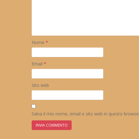
Nome
*
Email
*
Sito web
Salva il mio nome, email e sito web in questo brows