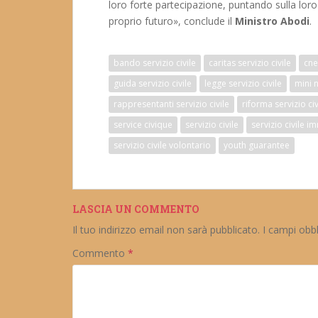
loro forte partecipazione, puntando sulla loro 
proprio futuro», conclude il
Ministro Abodi
.
bando servizio civile
caritas servizio civile
cne
guida servizio civile
legge servizio civile
mini 
rappresentanti servizio civile
riforma servizio civ
service civique
servizio civile
servizio civile i
servizio civile volontario
youth guarantee
LASCIA UN COMMENTO
Il tuo indirizzo email non sarà pubblicato.
I campi obb
Commento
*