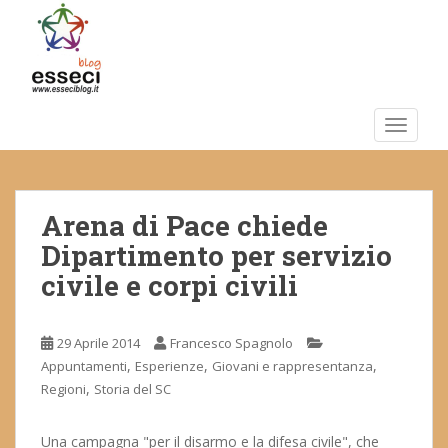
S
k
i
p
t
o
TOGGLE
m
a
i
Arena di Pace chiede
n
c
Dipartimento per servizio
o
civile e corpi civili
n
t
e
29 Aprile 2014
Francesco Spagnolo
n
,
,
,
Appuntamenti
Esperienze
Giovani e rappresentanza
t
,
Regioni
Storia del SC
Una campagna "per il disarmo e la difesa civile", che