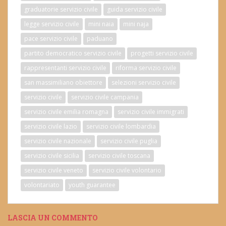
graduatorie servizio civile
guida servizio civile
legge servizio civile
mini naia
mini naja
pace servizio civile
paduano
partito democratico servizio civile
progetti servizio civile
rappresentanti servizio civile
riforma servizio civile
san massimiliano obiettore
selezioni servizio civile
servizio civile
servizio civile campania
servizio civile emilia romagna
servizio civile immigrati
servizio civile lazio
servizio civile lombardia
servizio civile nazionale
servizio civile puglia
servizio civile sicilia
servizio civile toscana
servizio civile veneto
servizio civile volontario
volontariato
youth guarantee
LASCIA UN COMMENTO