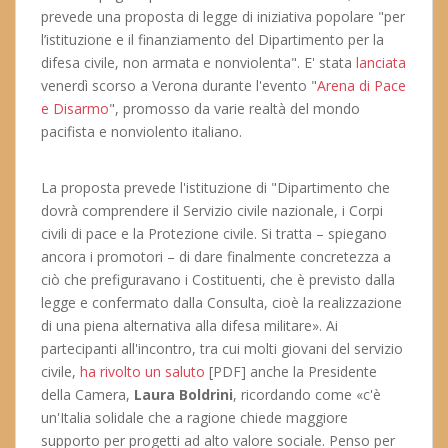
prevede una proposta di legge di iniziativa popolare "per
l’istituzione e il finanziamento del Dipartimento per la
difesa civile, non armata e nonviolenta". E' stata
lanciata
venerdì scorso a Verona durante l'evento "
Arena di Pace
e Disarmo
", promosso da varie realtà del mondo
pacifista e nonviolento italiano.
La proposta prevede l'istituzione di "Dipartimento che
dovrà comprendere il Servizio civile nazionale, i Corpi
civili di pace e la Protezione civile. Si tratta – spiegano
ancora i promotori – di dare finalmente concretezza a
ciò che prefiguravano i Costituenti, che è previsto dalla
legge e confermato dalla Consulta, cioè la realizzazione
di una piena alternativa alla difesa militare». Ai
partecipanti all'incontro, tra cui molti giovani del servizio
civile,
ha rivolto un saluto
[PDF] anche la Presidente
della Camera,
Laura Boldrini
, ricordando come «c'è
un'Italia solidale che a ragione chiede maggiore
supporto per progetti ad alto valore sociale. Penso per