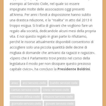
esempio al Servizio Civile, nel quale so essere
impegnate molte delle associazioni oggi presenti
all'Arena. Per anni i fondi a disposizione hanno subìto
una drastica riduzione, e la "risalita" in atto dal 2013 è
troppo esigua. Si tratta di giovani che vogliono fare un
regalo alla società, dedicandole alcuni mesi della propria
vita. E noi questo regalo in gran parte lo rifiutiamo,
perché le risorse attualmente disponibili consentono di
accogliere solo una piccola quantità delle decine di
migliaia di domande che arrivano da ragazzi e ragazze».
«Spero che il Parlamento trovi presto nel corso della
legislatura il modo per non dissipare questo prezioso
capitale civico», ha concluso la
Presidente Boldrini
.
aisec
arci servizio civile
bando servizio civile
caritas servizio civile
cnesc servizio civile
comitato difesa civile
elezioni servizio civile
giornata servizio civile
giovani servizio civile