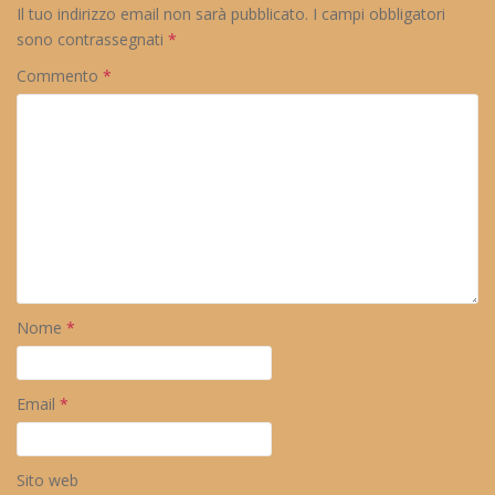
Il tuo indirizzo email non sarà pubblicato.
I campi obbligatori
sono contrassegnati
*
Commento
*
Nome
*
Email
*
Sito web