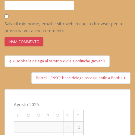
Salva il mio nome, email e sito web in questo browser per la
prossima volta che commento.
Navigazione
A Bobba la delega al servizio civile e politiche giovanili
articoli
Borrelli (FNSC): bene delega servizio civile a Bobba
Agosto 2026
L
M
M
G
V
S
D
1
2