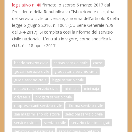
legislativo n. 40
firmato lo scorso 6 marzo 2017 dal
Presidente della Repubblica su "Istituzione e disciplina
del servizio civile universale, a norma dell'articolo 8 della
legge 6 giugno 2016, n. 106". (GU Serie Generale n.78
del 3-4-2017). Si completa così la riforma del servizio
civile nazionale. L'entrata in vigore, come specifica la
G.U., è il 18 aprile 2017.
bando servizio civile
caritas servizio civile
cnesc
giovani servizio civile
graduatorie servizio civile
guida servizio civile
legge servizio civile
matteo renzi servizio civile
mini naia
mini naja
odysseus
progetti servizio civile
rappresentanti servizio civile
riforma servizio civile
san massimiliano obiettore
selezioni servizio civile
service civique
servizio civile
servizio civile immigrati
servizio civile nazionale
servizio civile volontario