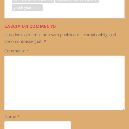
youth guarantee
LASCIA UN COMMENTO
Il tuo indirizzo email non sarà pubblicato.
I campi obbligatori
sono contrassegnati
*
Commento
*
Nome
*