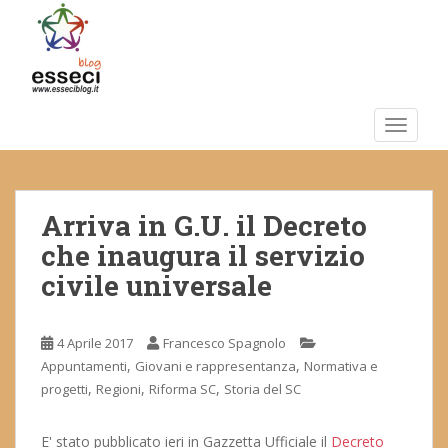
S
k
i
p
t
o
TOGGLE
m
a
i
Arriva in G.U. il Decreto
n
c
che inaugura il servizio
o
civile universale
n
t
e
4 Aprile 2017
Francesco Spagnolo
n
,
,
Appuntamenti
Giovani e rappresentanza
Normativa e
t
,
,
,
progetti
Regioni
Riforma SC
Storia del SC
E' stato pubblicato ieri in Gazzetta Ufficiale il
Decreto