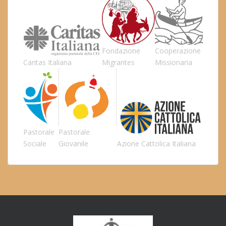
Fondazione
Cooperazione
Caritas Italiana
Migrantes
Missionaria
Pastorale
Pastorale
Sociale
Giovanile
Azione Cattolica Italiana