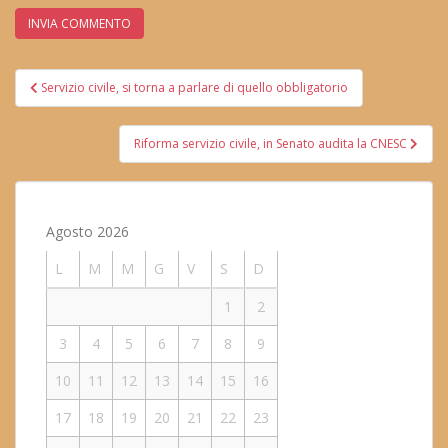
Navigazione
Servizio civile, si torna a parlare di quello obbligatorio
articoli
Riforma servizio civile, in Senato audita la CNESC
Agosto 2026
L
M
M
G
V
S
D
1
2
3
4
5
6
7
8
9
10
11
12
13
14
15
16
17
18
19
20
21
22
23