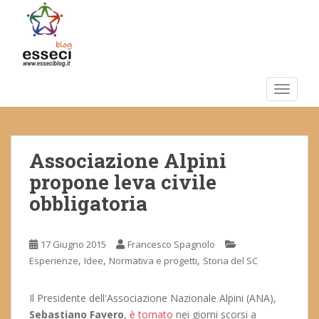
S
k
i
p
t
o
TOGGLE
m
a
i
Associazione Alpini
n
c
propone leva civile
o
obbligatoria
n
t
e
17 Giugno 2015
Francesco Spagnolo
n
,
,
,
Esperienze
Idee
Normativa e progetti
Storia del SC
t
Il Presidente dell'Associazione Nazionale Alpini (ANA),
Sebastiano Favero
,
è tornato
nei giorni scorsi a