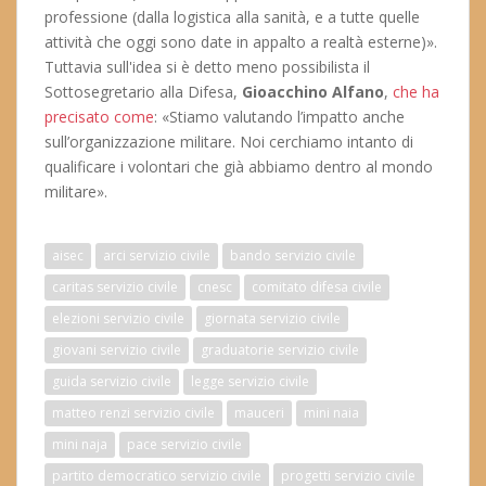
professione (dalla logistica alla sanità, e a tutte quelle
attività che oggi sono date in appalto a realtà esterne)».
Tuttavia sull'idea si è detto meno possibilista il
Sottosegretario alla Difesa,
Gioacchino Alfano
,
che ha
precisato come
: «Stiamo valutando l’impatto anche
sull’organizzazione militare. Noi cerchiamo intanto di
qualificare i volontari che già abbiamo dentro al mondo
militare».
aisec
arci servizio civile
bando servizio civile
caritas servizio civile
cnesc
comitato difesa civile
elezioni servizio civile
giornata servizio civile
giovani servizio civile
graduatorie servizio civile
guida servizio civile
legge servizio civile
matteo renzi servizio civile
mauceri
mini naia
mini naja
pace servizio civile
partito democratico servizio civile
progetti servizio civile