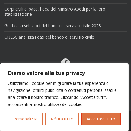
Corpi civili di pace, l’idea del Ministro Abodi per la loro
stabilizzazione
Guida alla selezioni del bando di servizio civile 2023
CNESC analizza i dati del bando di servizio civile
Facebook
Email
Diamo valore alla tua privacy
X
Utilizziamo i cookie per migliorare la tua esperienza di
navigazione, offrirti pubblicità o contenuti personalizzati e
analizzare il nostro traffico. Cliccando “Accetta tutti”,
acconsenti al nostro utilizzo dei cookie.
Personalizza
Rifiuta tutto
Accettare tutto
Copyright 2025 | info@esseciblog.it | Tema per
Colorlib
Disegnato da
WordPress