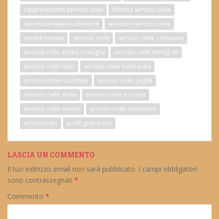
rappresentanti servizio civile
riforma servizio civile
san massimiliano obiettore
selezioni servizio civile
service civique
servizio civile
servizio civile campania
servizio civile emilia romagna
servizio civile immigrati
servizio civile lazio
servizio civile lombardia
servizio civile nazionale
servizio civile puglia
servizio civile sicilia
servizio civile toscana
servizio civile veneto
servizio civile volontario
volontariato
youth guarantee
LASCIA UN COMMENTO
Il tuo indirizzo email non sarà pubblicato.
I campi obbligatori
sono contrassegnati
*
Commento
*