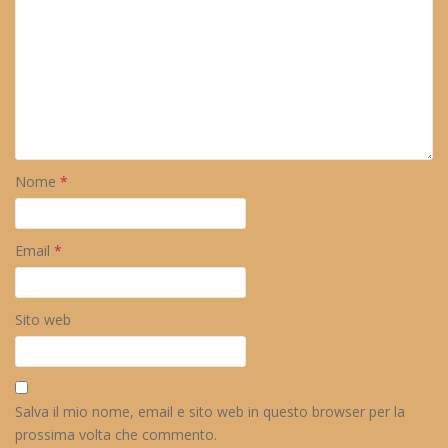
Nome
*
Email
*
Sito web
Salva il mio nome, email e sito web in questo browser per la
prossima volta che commento.