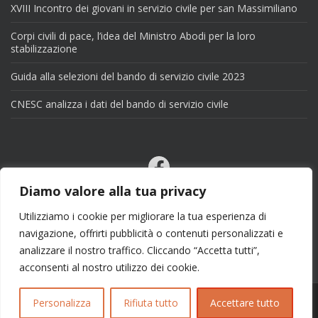
XVIII Incontro dei giovani in servizio civile per san Massimiliano
Corpi civili di pace, l’idea del Ministro Abodi per la loro
stabilizzazione
Guida alla selezioni del bando di servizio civile 2023
CNESC analizza i dati del bando di servizio civile
Facebook
Email
Diamo valore alla tua privacy
X
Utilizziamo i cookie per migliorare la tua esperienza di
navigazione, offrirti pubblicità o contenuti personalizzati e
analizzare il nostro traffico. Cliccando “Accetta tutti”,
acconsenti al nostro utilizzo dei cookie.
Personalizza
Rifiuta tutto
Accettare tutto
Copyright 2025 | info@esseciblog.it | Tema per
Colorlib
Disegnato da