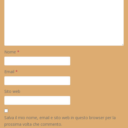
Nome
*
Email
*
Sito web
Salva il mio nome, email e sito web in questo browser per la
prossima volta che commento.