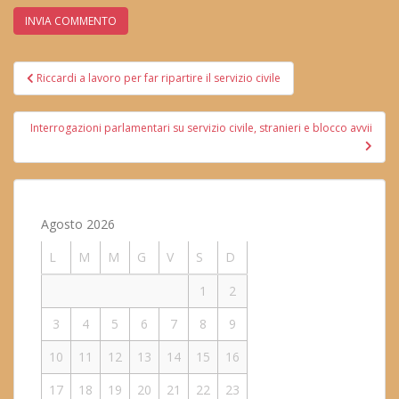
Navigazione
Riccardi a lavoro per far ripartire il servizio civile
articoli
Interrogazioni parlamentari su servizio civile, stranieri e blocco avvii
Agosto 2026
L
M
M
G
V
S
D
1
2
3
4
5
6
7
8
9
10
11
12
13
14
15
16
17
18
19
20
21
22
23