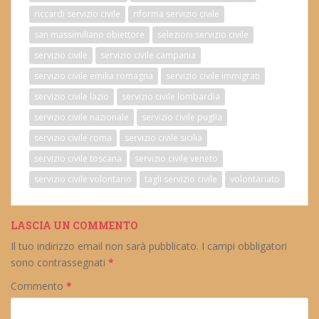
riccardi servizio civile
riforma servizio civile
san massimiliano obiettore
selezioni servizio civile
servizio civile
servizio civile campania
servizio civile emilia romagna
servizio civile immigrati
servizio civile lazio
servizio civile lombardia
servizio civile nazionale
servizio civile puglia
servizio civile roma
servizio civile sicilia
servizio civile toscana
servizio civile veneto
servizio civile volontario
tagli servizio civile
volontariato
LASCIA UN COMMENTO
Il tuo indirizzo email non sarà pubblicato.
I campi obbligatori
sono contrassegnati
*
Commento
*