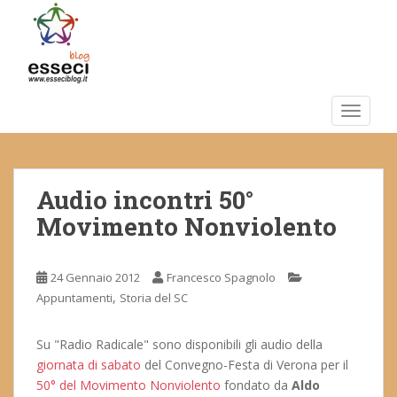
S
k
i
p
t
o
TOGGLE
m
a
i
Audio incontri 50°
n
c
Movimento Nonviolento
o
n
t
24 Gennaio 2012
Francesco Spagnolo
e
,
Appuntamenti
Storia del SC
n
t
Su "Radio Radicale" sono disponibili gli audio della
giornata di sabato
del Convegno-Festa di Verona per il
50° del Movimento Nonviolento
fondato da
Aldo