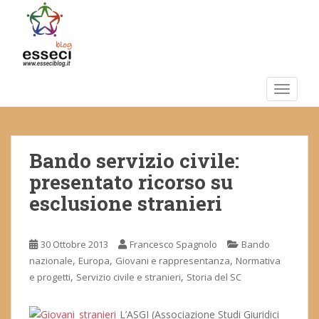
S
k
i
p
t
o
TOGGLE
m
a
i
Bando servizio civile:
n
c
presentato ricorso su
o
esclusione stranieri
n
t
e
30 Ottobre 2013
Francesco Spagnolo
Bando
n
,
,
,
nazionale
Europa
Giovani e rappresentanza
Normativa
t
,
,
e progetti
Servizio civile e stranieri
Storia del SC
L’ASGI (Associazione Studi Giuridici