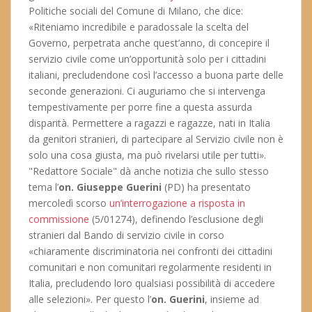
Politiche sociali del Comune di Milano, che dice:
«Riteniamo incredibile e paradossale la scelta del
Governo, perpetrata anche quest’anno, di concepire il
servizio civile come un’opportunità solo per i cittadini
italiani, precludendone così l’accesso a buona parte delle
seconde generazioni. Ci auguriamo che si intervenga
tempestivamente per porre fine a questa assurda
disparità. Permettere a ragazzi e ragazze, nati in Italia
da genitori stranieri, di partecipare al Servizio civile non è
solo una cosa giusta, ma può rivelarsi utile per tutti».
"Redattore Sociale" dà anche notizia che sullo stesso
tema l’
on. Giuseppe Guerini
(PD) ha presentato
mercoledì scorso
un’interrogazione a risposta in
commissione
(5/01274), definendo l’esclusione degli
stranieri dal Bando di servizio civile in corso
«chiaramente discriminatoria nei confronti dei cittadini
comunitari e non comunitari regolarmente residenti in
Italia, precludendo loro qualsiasi possibilità di accedere
alle selezioni». Per questo l’
on. Guerini
, insieme ad