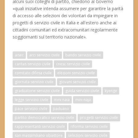
alcuni suoi colleghi di partito, chiedono al Governo
«quali iniziative intenda assumere per garantire la parità
di accesso alle selezioni dei volontari da impiegare in
progetti di servizio civile in Italia e all'estero anche ai
cittadini comunitari ed extracomunitari regolarmente
soggiornanti sul territorio nazionale».
aisec
arci servizio civile
bando servizio civile
caritas servizio civile
cnesc servizio civile
comitato difesa civile
elezioni servizio civile
giornata servizio civile
giovani servizio civile
graduatorie servizio civile
guida servizio civile
kyenge
legge servizio civile
mini naia
mini naja
pace servizio civile
paduano
partito democratico servizio civile
progetti servizio civile
rappresentanti servizio civile
riforma servizio civile
san massimiliano obiettore
selezioni servizio civile