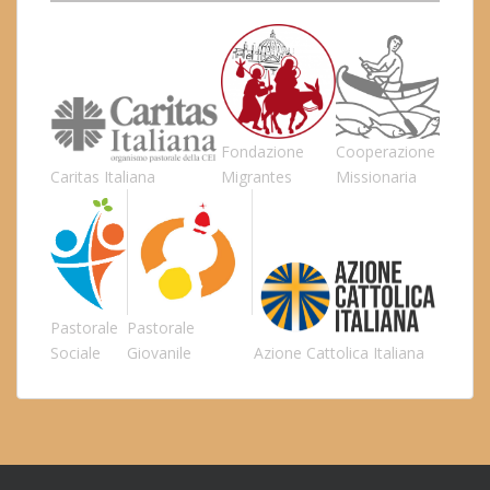
Fondazione
Cooperazione
Caritas Italiana
Migrantes
Missionaria
Pastorale
Pastorale
Sociale
Giovanile
Azione Cattolica Italiana