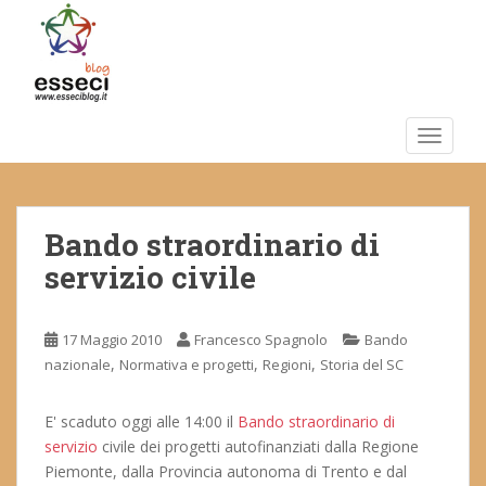
S
k
i
p
t
o
TOGGLE
m
a
i
Bando straordinario di
n
c
servizio civile
o
n
t
17 Maggio 2010
Francesco Spagnolo
Bando
e
,
,
,
nazionale
Normativa e progetti
Regioni
Storia del SC
n
t
E' scaduto oggi alle 14:00 il
Bando straordinario di
servizio
civile dei progetti autofinanziati dalla Regione
Piemonte, dalla Provincia autonoma di Trento e dal