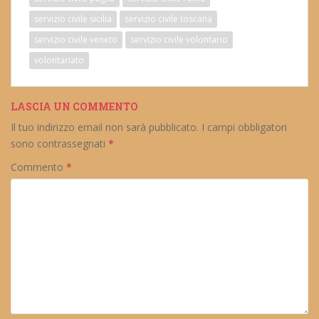
servizio civile sicilia
servizio civile toscana
servizio civile veneto
servizio civile volontario
volontariato
LASCIA UN COMMENTO
Il tuo indirizzo email non sarà pubblicato.
I campi obbligatori
sono contrassegnati
*
Commento
*