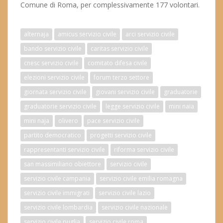
Comune di Roma, per complessivamente 177 volontari.
alternaja
amicus servizio civile
arci servizio civile
bando servizio civile
caritas servizio civile
cnesc servizio civile
comitato difesa civile
elezioni servizio civile
forum terzo settore
giornata servizio civile
giovani servizio civile
graduatorie
graduatorie servizio civile
legge servizio civile
mini naia
mini naja
olivero
pace servizio civile
partito democratico
progetti servizio civile
rappresentanti servizio civile
riforma servizio civile
san massimiliano obiettore
servizio civile
servizio civile campania
servizio civile emilia romagna
servizio civile immigrati
servizio civile lazio
servizio civile lombardia
servizio civile nazionale
servizio civile puglia
servizio civile roma