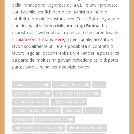
della Fondazione Migrantes della CEI, è una «proposta
condivisibile, verificheremo con Ministero Interno
fattibilità formale e sostanziale». Così il Sottosegretario
con delega al servizio civile,
on. Luigi Bobba
, ha
risposto via Twitter al nostro articolo che riprendeva
le
dichiarazioni di mons. Perego
per il quale, accanto ai
lavori socialmente utili e alle possibilità di contratti di
lavoro regolari, occorrerebbe unire «anche la possibilità
da parte dei moltissimi giovani richiedenti asilo di poter
partecipare ai bandi per il servizio civile».
bando servizio civile
caritas servizio civile
cnesc
giovani servizio civile
graduatorie servizio civile
guida servizio civile
legge servizio civile
matteo renzi servizio civile
mini naia
mini naja
odysseus
progetti servizio civile
rappresentanti servizio civile
riforma servizio civile