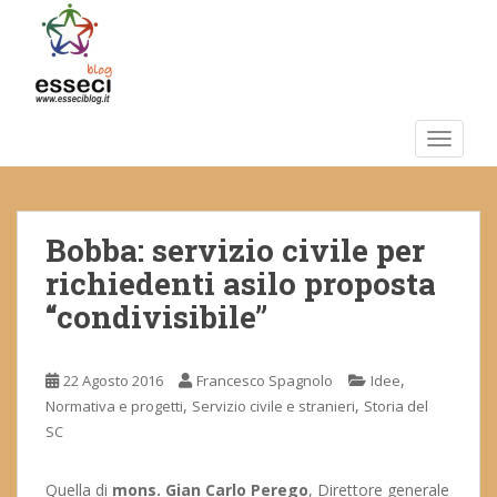
S
k
i
p
t
o
TOGGLE
m
a
i
Bobba: servizio civile per
n
c
richiedenti asilo proposta
o
“condivisibile”
n
t
e
,
22 Agosto 2016
Francesco Spagnolo
Idee
n
,
,
Normativa e progetti
Servizio civile e stranieri
Storia del
t
SC
Quella di
mons. Gian Carlo Perego
, Direttore generale