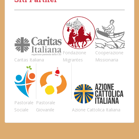
Fondazione
Cooperazione
Caritas Italiana
Migrantes
Missionaria
Pastorale
Pastorale
Sociale
Giovanile
Azione Cattolica Italiana