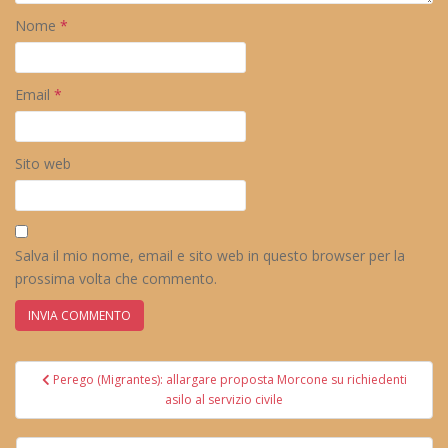
Nome
*
Email
*
Sito web
Salva il mio nome, email e sito web in questo browser per la
prossima volta che commento.
Navigazione
Perego (Migrantes): allargare proposta Morcone su richiedenti
articoli
asilo al servizio civile