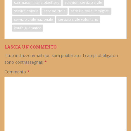
san massimiliano obiettore
selezioni servizio civile
service civique
servizio civile
servizio civile immigrati
servizio civile nazionale
servizio civile volontario
youth guarantee
LASCIA UN COMMENTO
Il tuo indirizzo email non sarà pubblicato.
I campi obbligatori
sono contrassegnati
*
Commento
*