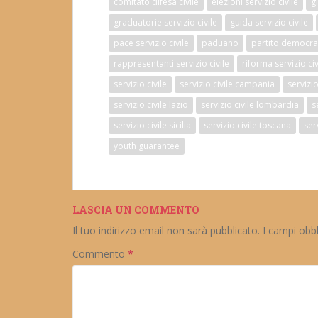
comitato difesa civile
elezioni servizio civile
g
graduatorie servizio civile
guida servizio civile
pace servizio civile
paduano
partito democrati
rappresentanti servizio civile
riforma servizio civ
servizio civile
servizio civile campania
servizi
servizio civile lazio
servizio civile lombardia
s
servizio civile sicilia
servizio civile toscana
ser
youth guarantee
LASCIA UN COMMENTO
Il tuo indirizzo email non sarà pubblicato.
I campi obb
Commento
*