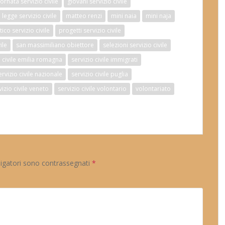
iornata servizio civile
giovani servizio civile
legge servizio civile
matteo renzi
mini naia
mini naja
co servizio civile
progetti servizio civile
ile
san massimiliano obiettore
selezioni servizio civile
o civile emilia romagna
servizio civile immigrati
ervizio civile nazionale
servizio civile puglia
vizio civile veneto
servizio civile volontario
volontariato
ligatori sono contrassegnati
*