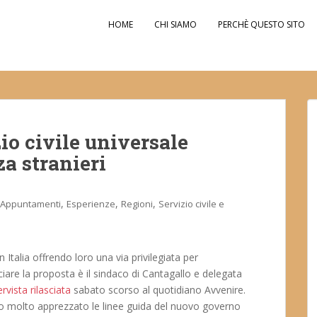
HOME
CHI SIAMO
PERCHÈ QUESTO SITO
io civile universale
za stranieri
,
,
,
Appuntamenti
Esperienze
Regioni
Servizio civile e
 in Italia offrendo loro una via privilegiata per
nciare la proposta è il sindaco di Cantagallo e delegata
ervista rilasciata
sabato scorso al quotidiano Avvenire.
 molto apprezzato le linee guida del nuovo governo