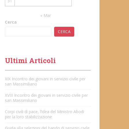
31
« Mar
Cerca
CERCA
Ultimi Articoli
XIX Incontro dei giovani in servizio civile per
san Massimiliano
XVIII Incontro dei giovani in servizio civile per
san Massimiliano
Corpi civili di pace, l’idea del Ministro Abodi
per la loro stabilizzazione
Guida alla selezioni del bando di servizio civile