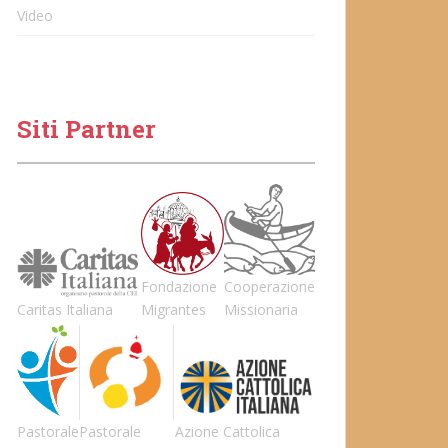
Video
Siti Partner
Fondazione
Cooperazione
Caritas Italiana
Migrantes
Missionaria
Pastorale
Pastorale
Azione Cattolica