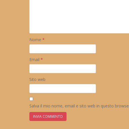
Nome
*
Email
*
Sito web
Salva il mio nome, email e sito web in questo brows