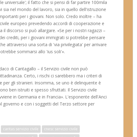
le universale'; il fatto che si pensi di far partire 100mila
i sia nel mondo del lavoro, sia in quello dell'istruzione
importanti per i giovani. Non solo. Credo inoltre – ha
io civile europeo prevedendo accordi di cooperazione e
l discorso si può allargare. «Se per i nostri ragazzi –
dei crediti, per i giovani immigrati si potrebbe pensare
e attraverso una sorta di 'via privilegiata' per arrivare
otrebbe sommarsi allo 'ius soli'».
aco di Cantagallo – il Servizio civile non può
ttadinanza. Certo, i rischi ci sarebbero ma i criteri di
e per gli stranieri. Insomma, se uno è delinquente è
o ben istruiti e spesso sfruttati. Il Servizio civile
vviene in Germania e in Francia». L'esponente dell'Anci
col governo e con i soggetti del Terzo settore per
caritas servizio civile
cnesc servizio civile