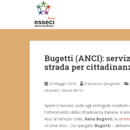
S
k
i
p
t
o
m
a
Bugetti (ANCI): serviz
i
n
strada per cittadinan
c
o
n
22 Maggio 2014
Francesco Spagnolo
t
,
stranieri
Storia del SC
e
n
Aprire il Servizio civile agli immigrati residenti
t
l'ottenimento della cittadinanza italiana. A la
Anci al Servizio civile,
Ilaria Bugetti
, in
un’int
«Come Anci – ha spiegato
Bugetti
– abbiamo