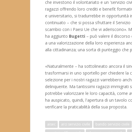
che investono il volontariato e un 'servizio civi
ragazzi offrendo loro crediti e benefit formativ
e universitario, si tradurrebbe in opportunità 
continuato – che si possa sfruttare il Serviz
scambio con i Paesi Ue che vi aderiscono». Ma i
ha aggiunto
Bugetti
– può valere il discorso 
a una valorizzazione della loro esperienza anch
alla cittadinanza; una sorta di punteggio che p
«Naturalmente – ha sottolineato ancora il sind
trasformarsi in uno sportello per chiedere la ci
selezione per i nostri ragazzi varrebbero anch
delinquente. Ma tantissimi ragazzi immigrati son
potrebbe valorizzare le loro capacità, come a
ha auspicato, quindi, l'apertura di un tavolo 
verificare la praticabilità della sua proposta.
aisec
arci servizio civile
bando servizio civile