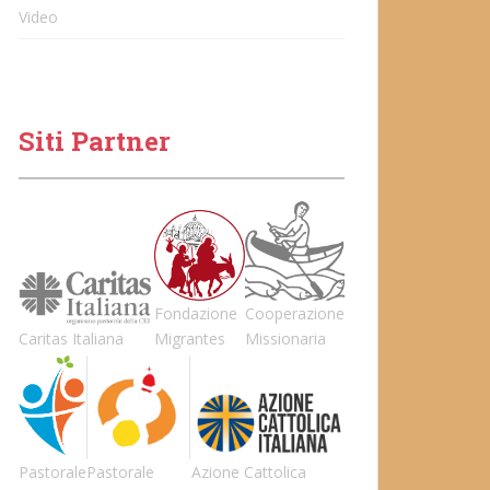
Video
Siti Partner
Fondazione
Cooperazione
Caritas Italiana
Migrantes
Missionaria
Pastorale
Pastorale
Azione Cattolica