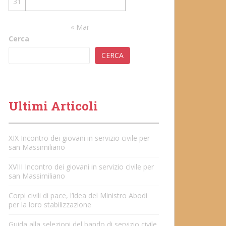
31
« Mar
Cerca
CERCA
Ultimi Articoli
XIX Incontro dei giovani in servizio civile per
san Massimiliano
XVIII Incontro dei giovani in servizio civile per
san Massimiliano
Corpi civili di pace, l’idea del Ministro Abodi
per la loro stabilizzazione
Guida alla selezioni del bando di servizio civile