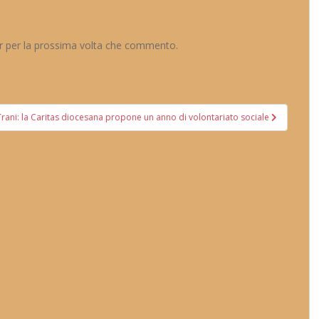
er per la prossima volta che commento.
Trani: la Caritas diocesana propone un anno di volontariato sociale