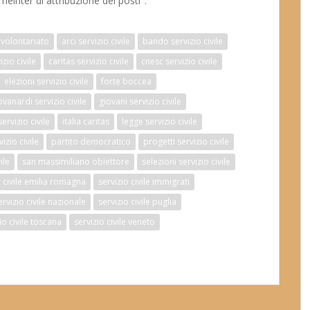
ell’iter di attribuzione dei posti".
volontariato
arci servizio civile
bando servizio civile
zio civile
caritas servizio civile
cnesc servizio civile
elezioni servizio civile
forte boccea
ovanardi servizio civile
giovani servizio civile
ervizio civile
italia caritas
legge servizio civile
izio civile
partito democratico
progetti servizio civile
ile
san massimiliano obiettore
selezioni servizio civile
o civile emilia romagna
servizio civile immigrati
ervizio civile nazionale
servizio civile puglia
io civile toscana
servizio civile veneto