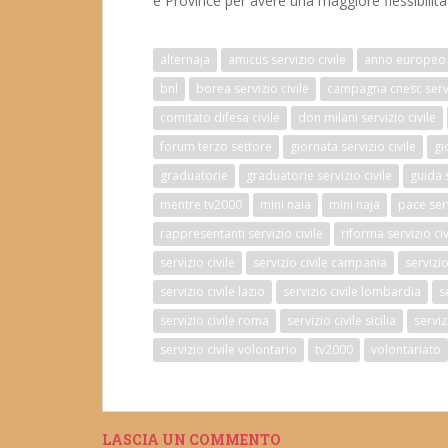
e Province per avere una maggiore flessibilità n
alternaja
amicus servizio civile
anno europeo 
bnl
borea servizio civile
campagna cnesc servi
comitato difesa civile
don milani servizio civile
forum terzo settore
giornata servizio civile
gi
graduatorie
graduatorie servizio civile
guida s
mentre tv2000
mini naia
mini naja
pace serv
rappresentanti servizio civile
riforma servizio civ
servizio civile
servizio civile campania
servizi
servizio civile lazio
servizio civile lombardia
s
servizio civile roma
servizio civile sicilia
serviz
servizio civile volontario
tv2000
volontariato
LASCIA UN COMMENTO