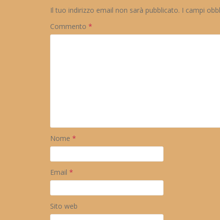
Il tuo indirizzo email non sarà pubblicato.
I campi obb
Commento
*
Nome
*
Email
*
Sito web