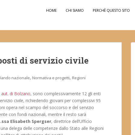
HOME
CHI SIAMO
PERCHÈ QUESTO SITO
osti di servizio civile
,
,
Bando nazionale
Normativa e progetti
Regioni
a aut. di Bolzano
, sono complessivamente 12 gli enti
ervizio civile, richiedendo giovani per complessivi 95
oni opera nel scampo del soccorso e del servizio
ente con fondi nazionali, mentre il resto sarà
.ssa Elisabeth Spergser
, direttrice dell’Ufficio
 una delega delle competenze dallo Stato alle Regioni