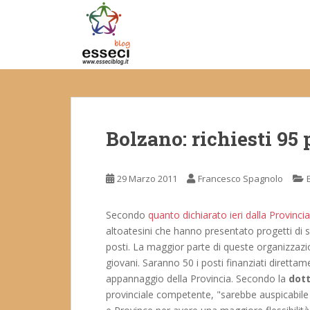
S
k
i
p
t
o
m
a
Bolzano: richiesti 95 p
i
n
c
29 Marzo 2011
Francesco Spagnolo
o
n
t
Secondo
quanto dichiarato ieri dalla Provinci
e
altoatesini che hanno presentato progetti di s
n
posti. La maggior parte di queste organizzazi
t
giovani. Saranno 50 i posti finanziati direttam
appannaggio della Provincia. Secondo la
dott
provinciale competente, "sarebbe auspicabile