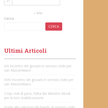
31
« Mar
Cerca
CERCA
Ultimi Articoli
XIX Incontro dei giovani in servizio civile per
san Massimiliano
XVIII Incontro dei giovani in servizio civile per
san Massimiliano
Corpi civili di pace, l’idea del Ministro Abodi
per la loro stabilizzazione
Guida alla selezioni del bando di servizio civile