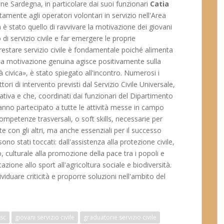
ne Sardegna, in particolare dai suoi funzionari
Catia
ettamente agli operatori volontari in servizio nell'Area
a è stato quello di ravvivare la motivazione dei giovani
di servizio civile e far emergere le proprie
estare servizio civile è fondamentale poiché alimenta
Una motivazione genuina agisce positivamente sulla
 civica», è stato spiegato all'incontro. Numerosi i
tori di intervento previsti dal Servizio Civile Universale,
iativa e che, coordinati dai funzionari del Dipartimento
anno partecipato a tutte le attività messe in campo
ompetenze trasversali, o soft skills, necessarie per
e con gli altri, ma anche essenziali per il successo
ono stati toccati: dall'assistenza alla protezione civile,
, culturale alla promozione della pace tra i popoli e
azione allo sport all'agricoltura sociale e biodiversità.
iduare criticità e proporre soluzioni nell'ambito del
sc
giovani servizio civile
graduatorie servizio civile