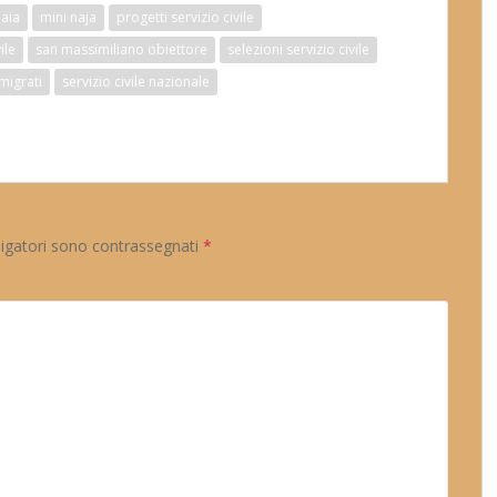
naia
mini naja
progetti servizio civile
ile
san massimiliano obiettore
selezioni servizio civile
mmigrati
servizio civile nazionale
ligatori sono contrassegnati
*