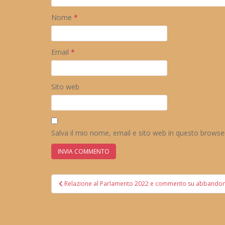
Nome
*
Email
*
Sito web
Salva il mio nome, email e sito web in questo brows
Navigazione
Relazione al Parlamento 2022 e commento su abbandon
articoli