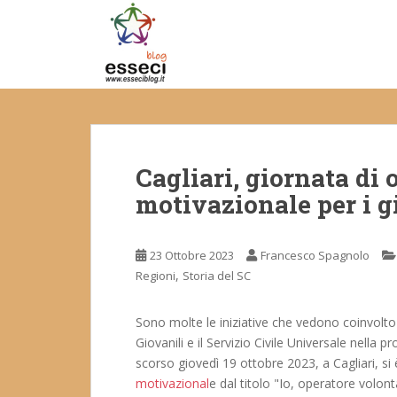
S
k
i
p
t
o
m
a
Cagliari, giornata di
i
n
motivazionale per i g
c
o
n
23 Ottobre 2023
Francesco Spagnolo
t
,
Regioni
Storia del SC
e
n
Sono molte le iniziative che vedono coinvolto 
t
Giovanili e il Servizio Civile Universale nella 
scorso giovedì 19 ottobre 2023, a Cagliari, si 
motivazional
e dal titolo "Io, operatore volonta