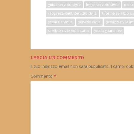
guida servizio civile
legge servizio civile
mini 
rappresentanti servizio civile
riforma servizio civ
service civique
servizio civile
servizio civile i
servizio civile volontario
youth guarantee
LASCIA UN COMMENTO
Il tuo indirizzo email non sarà pubblicato.
I campi obb
Commento
*