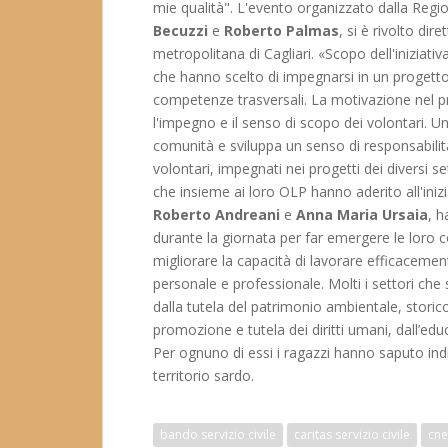
mie qualità". L'evento organizzato dalla Regio
Becuzzi
e
Roberto Palmas
, si è rivolto dir
metropolitana di Cagliari. «Scopo dell'iniziativ
che hanno scelto di impegnarsi in un progetto 
competenze trasversali. La motivazione nel pr
l'impegno e il senso di scopo dei volontari. 
comunità e sviluppa un senso di responsabilità
volontari, impegnati nei progetti dei diversi set
che insieme ai loro OLP hanno aderito all'iniz
Roberto Andreani
e
Anna Maria Ursaia
, h
durante la giornata per far emergere le loro c
migliorare la capacità di lavorare efficacement
personale e professionale. Molti i settori che s
dalla tutela del patrimonio ambientale, storico
promozione e tutela dei diritti umani, dall’educ
Per ognuno di essi i ragazzi hanno saputo indiv
territorio sardo.
bando servizio civile
caritas servizio civile
cne