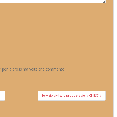
er per la prossima volta che commento.
i
Servizio civile, le proposte della CNESC