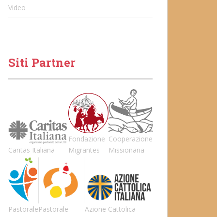
Video
Siti Partner
Fondazione
Cooperazione
Caritas Italiana
Migrantes
Missionaria
Pastorale
Pastorale
Azione Cattolica