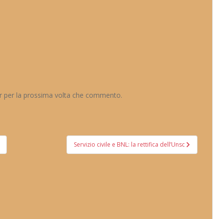
er per la prossima volta che commento.
Servizio civile e BNL: la rettifica dell’Unsc