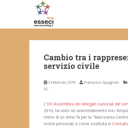
S
k
i
p
t
o
m
a
Cambio tra i rapprese
i
n
servizio civile
c
o
n
3 Febbraio 2010
Francesco Spagnolo
t
SC
e
n
L'
VIII Assemblea dei delegati nazionali del serv
t
2010, ha visto un avvicendamento tra i Respon
meno di un anno fa per la "Macroarea Centro",
motivi personali, e come sostituta in
Consulta