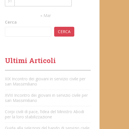
31
« Mar
Cerca
CERCA
Ultimi Articoli
XIX Incontro dei giovani in servizio civile per
san Massimiliano
XVIII Incontro dei giovani in servizio civile per
san Massimiliano
Corpi civili di pace, l’idea del Ministro Abodi
per la loro stabilizzazione
Guida alla selezioni del bando di servizio civile