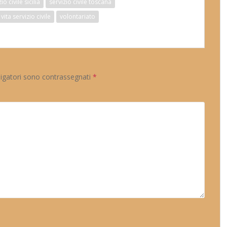
io civile sicilia
servizio civile toscana
vita servizio civile
volontariato
ligatori sono contrassegnati
*