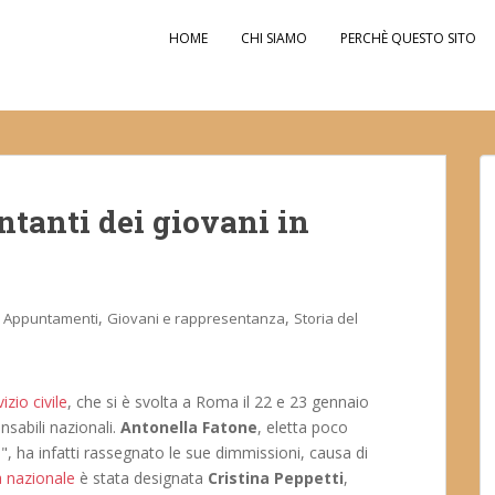
HOME
CHI SIAMO
PERCHÈ QUESTO SITO
ntanti dei giovani in
,
,
Appuntamenti
Giovani e rappresentanza
Storia del
izio civile
, che si è svolta a Roma il 22 e 23 gennaio
sabili nazionali.
Antonella Fatone
, eletta poco
 ha infatti rassegnato le sue dimmissioni, causa di
 nazionale
è stata designata
Cristina Peppetti
,