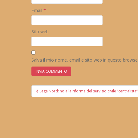
Email
*
Sito web
Salva il mio nome, email e sito web in questo brows
Navigazione
Lega Nord: no alla riforma del servizio civile “centralista”
articoli