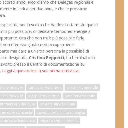
ello scorso anno. Ricordiamo che Delegati regionali e
mente in carica per due anni, e che le prossime
era.
 dispiaciuta per la scelta che ha dovuto fare: «in questi
i il più possibile, di dedicare tempo ed energie a
portante. Ora che non mi è più possibile farlo
hé non ritenevo giusto non occuparmene
rte mia dare a un’altra persona la possibilità di
tante designata,
Cristina Peppetti
, ha terminato lo
e, svolto presso il Centro di documentazione sul
o.
Leggi a questo link la sua prima intervista
.
servizio civile
caritas servizio civile
cnesc servizio civile
servizio civile
legge servizio civile
pace servizio civile
entanti servizio civile
riforma servizio civile
vizio civile campania
servizio civile emilia romagna
rvizio civile lombardia
servizio civile nazionale