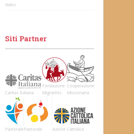
Video
Siti Partner
Fondazione
Cooperazione
Caritas Italiana
Migrantes
Missionaria
Pastorale
Pastorale
Azione Cattolica