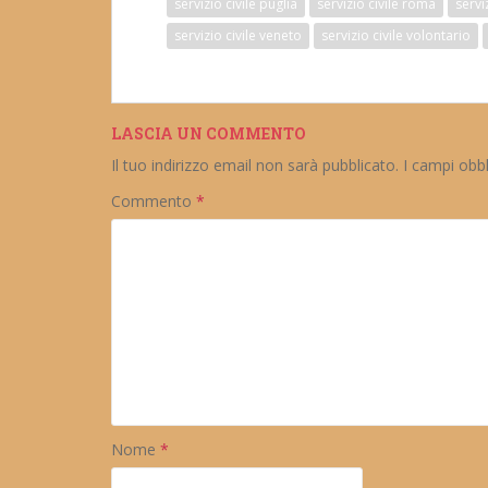
servizio civile puglia
servizio civile roma
serviz
servizio civile veneto
servizio civile volontario
LASCIA UN COMMENTO
Il tuo indirizzo email non sarà pubblicato.
I campi obb
Commento
*
Nome
*