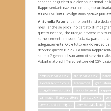
seconda degli eletti alle elezioni nazionali d
Rappresentanti nazionali rimangono ordinaria
elezioni on-line si svolgeranno questa primav
Antonella Fatone
, da noi sentita, si è detta
mesi, anche se pochi, ho cercato di impegnarm
questo incarico, che ritengo davvero molto im
semplicemente mi sono fatta da parte, perc
adeguatamente. Oltre tutto era doveroso da pa
ricoprire questo ruolo». La nuova Rappresen
scorso 7 gennaio il suo anno di servizio civil
Volontariato ed il Terzo settore del CSV-Lazi
amicus servizio civile
arci servizio civile
bando 
giovani servizio civile
graduatorie
graduatorie 
progetti servizio civile
rapporto cnesc
rappres
san massimiliano obiettore
servizio civile
ser
servizio civile immigrati
servizio civile lazio
se