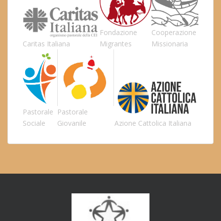
Fondazione
Cooperazione
Caritas Italiana
Migrantes
Missionaria
Pastorale
Pastorale
Sociale
Giovanile
Azione Cattolica Italiana