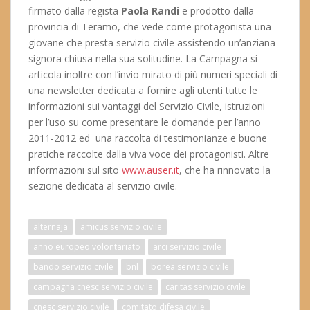
firmato dalla regista
Paola Randi
e prodotto dalla
provincia di Teramo, che vede come protagonista una
giovane che presta servizio civile assistendo un’anziana
signora chiusa nella sua solitudine. La Campagna si
articola inoltre con l’invio mirato di più numeri speciali di
una newsletter dedicata a fornire agli utenti tutte le
informazioni sui vantaggi del Servizio Civile, istruzioni
per l’uso su come presentare le domande per l’anno
2011-2012 ed una raccolta di testimonianze e buone
pratiche raccolte dalla viva voce dei protagonisti. Altre
informazioni sul sito
www.auser.it
, che ha rinnovato la
sezione dedicata al servizio civile.
alternaja
amicus servizio civile
anno europeo volontariato
arci servizio civile
bando servizio civile
bnl
borea servizio civile
campagna cnesc servizio civile
caritas servizio civile
cnesc servizio civile
comitato difesa civile