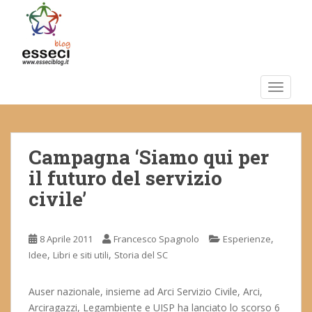
S
k
i
p
t
o
TOGGLE
m
a
i
Campagna ‘Siamo qui per
n
c
il futuro del servizio
o
civile’
n
t
e
,
8 Aprile 2011
Francesco Spagnolo
Esperienze
n
,
,
Idee
Libri e siti utili
Storia del SC
t
Auser nazionale, insieme ad Arci Servizio Civile, Arci,
Arciragazzi, Legambiente e UISP ha lanciato lo scorso 6