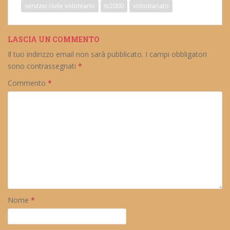
servizio civile volontario
tv2000
volontariato
LASCIA UN COMMENTO
Il tuo indirizzo email non sarà pubblicato.
I campi obbligatori
sono contrassegnati
*
Commento
*
Nome
*