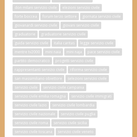
don milani servizio civile
elezioni servizio civile
forte boccea
forum terzo settore
giornata servizio civile
giovanardi servizio civile
giovani servizio civile
graduatorie
graduatorie servizio civile
guida servizio civile
italia caritas
legge servizio civile
mentre tv2000
mini naia
mini naja
pace servizio civile
partito democratico
progetti servizio civile
rappresentanti servizio civile
riforma servizio civile
san massimiliano obiettore
selezioni servizio civile
servizio civile
servizio civile campania
servizio civile emilia romagna
servizio civile immigrati
servizio civile lazio
servizio civile lombardia
servizio civile nazionale
servizio civile puglia
servizio civile roma
servizio civile sicilia
servizio civile toscana
servizio civile veneto