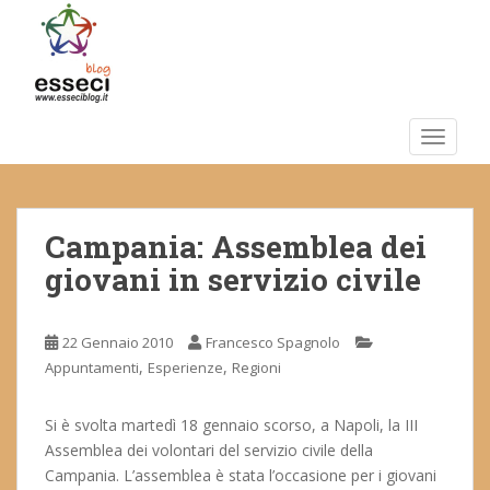
S
k
i
p
t
o
TOGGLE
m
a
i
Campania: Assemblea dei
n
c
giovani in servizio civile
o
n
t
22 Gennaio 2010
Francesco Spagnolo
e
,
,
Appuntamenti
Esperienze
Regioni
n
t
Si è svolta martedì 18 gennaio scorso, a Napoli, la III
Assemblea dei volontari del servizio civile della
Campania. L’assemblea è stata l’occasione per i giovani