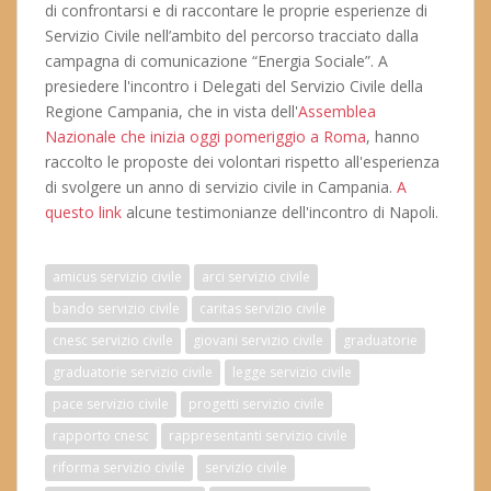
di confrontarsi e di raccontare le proprie esperienze di
Servizio Civile nell’ambito del percorso tracciato dalla
campagna di comunicazione “Energia Sociale”. A
presiedere l'incontro i Delegati del Servizio Civile della
Regione Campania, che in vista dell'
Assemblea
Nazionale che inizia oggi pomeriggio a Roma
, hanno
raccolto le proposte dei volontari rispetto all'esperienza
di svolgere un anno di servizio civile in Campania.
A
questo link
alcune testimonianze dell'incontro di Napoli.
amicus servizio civile
arci servizio civile
bando servizio civile
caritas servizio civile
cnesc servizio civile
giovani servizio civile
graduatorie
graduatorie servizio civile
legge servizio civile
pace servizio civile
progetti servizio civile
rapporto cnesc
rappresentanti servizio civile
riforma servizio civile
servizio civile