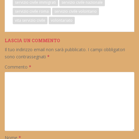
servizio civile immigrati
servizio civile nazionale
servizio civile roma
servizio civile volontario
vita servizio civile
volontariato
LASCIA UN COMMENTO
Il tuo indirizzo email non sarà pubblicato.
I campi obbligatori
sono contrassegnati
*
Commento
*
Nome
*