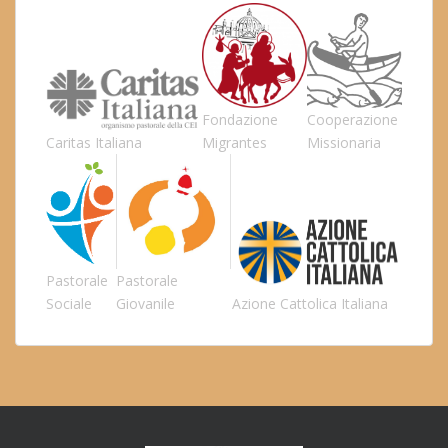
Fondazione
Cooperazione
Caritas Italiana
Migrantes
Missionaria
Pastorale
Pastorale
Sociale
Giovanile
Azione Cattolica Italiana