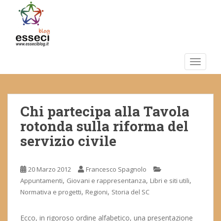
S
k
i
p
t
o
TOGGLE
m
a
i
Chi partecipa alla Tavola
n
c
rotonda sulla riforma del
o
servizio civile
n
t
e
20 Marzo 2012
Francesco Spagnolo
n
,
,
,
Appuntamenti
Giovani e rappresentanza
Libri e siti utili
t
,
,
Normativa e progetti
Regioni
Storia del SC
Ecco, in rigoroso ordine alfabetico, una presentazione