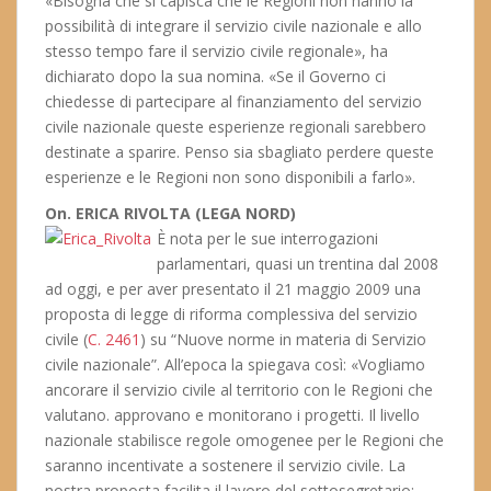
«Bisogna che si capisca che le Regioni non hanno la
possibilità di integrare il servizio civile nazionale e allo
stesso tempo fare il servizio civile regionale», ha
dichiarato dopo la sua nomina. «Se il Governo ci
chiedesse di partecipare al finanziamento del servizio
civile nazionale queste esperienze regionali sarebbero
destinate a sparire. Penso sia sbagliato perdere queste
esperienze e le Regioni non sono disponibili a farlo».
On. ERICA RIVOLTA (LEGA NORD)
È nota per le sue interrogazioni
parlamentari, quasi un trentina dal 2008
ad oggi, e per aver presentato il 21 maggio 2009 una
proposta di legge di riforma complessiva del servizio
civile (
C. 2461
) su “Nuove norme in materia di Servizio
civile nazionale”. All’epoca la spiegava così: «Vogliamo
ancorare il servizio civile al territorio con le Regioni che
valutano. approvano e monitorano i progetti. Il livello
nazionale stabilisce regole omogenee per le Regioni che
saranno incentivate a sostenere il servizio civile. La
nostra proposta facilita il lavoro del sottosegretario: