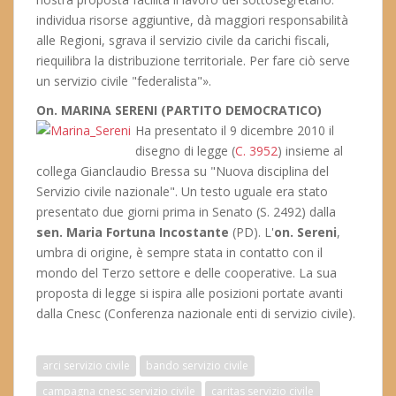
individua risorse aggiuntive, dà maggiori responsabilità
alle Regioni, sgrava il servizio civile da carichi fiscali,
riequilibra la distribuzione territoriale. Per fare ciò serve
un servizio civile "federalista"».
On. MARINA SERENI (PARTITO DEMOCRATICO)
Ha presentato il 9 dicembre 2010 il
disegno di legge (
C. 3952
) insieme al
collega Gianclaudio Bressa su "Nuova disciplina del
Servizio civile nazionale". Un testo uguale era stato
presentato due giorni prima in Senato (S. 2492) dalla
sen. Maria Fortuna Incostante
(PD). L'
on. Sereni
,
umbra di origine, è sempre stata in contatto con il
mondo del Terzo settore e delle cooperative. La sua
proposta di legge si ispira alle posizioni portate avanti
dalla Cnesc (Conferenza nazionale enti di servizio civile).
arci servizio civile
bando servizio civile
campagna cnesc servizio civile
caritas servizio civile