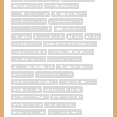
cnesc servizio civile
comitato difesa civile
don milani servizio civile
elezioni servizio civile
giornata servizio civile
giovani servizio civile
graduatorie servizio civile
guida servizio civile
italia caritas
legge servizio civile
mini naia
mini naja
pace servizio civile
partito democratico servizio civile
progetti servizio civile
rappresentanti servizio civile
riccardi servizio civile
riforma servizio civile
san massimiliano obiettore
selezioni servizio civile
servizio civile
servizio civile campania
servizio civile emilia romagna
servizio civile immigrati
servizio civile lazio
servizio civile lombardia
servizio civile nazionale
servizio civile puglia
servizio civile roma
servizio civile sicilia
servizio civile toscana
servizio civile veneto