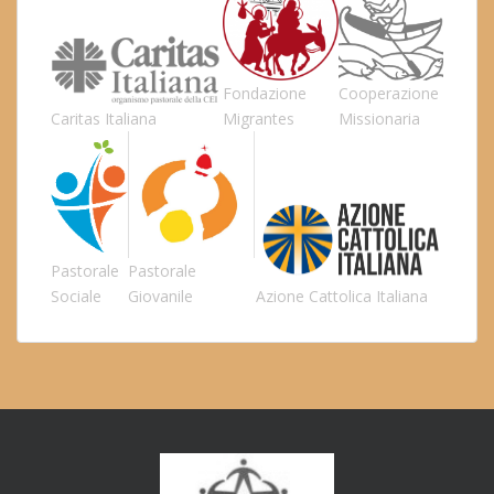
Fondazione
Cooperazione
Caritas Italiana
Migrantes
Missionaria
Pastorale
Pastorale
Sociale
Giovanile
Azione Cattolica Italiana