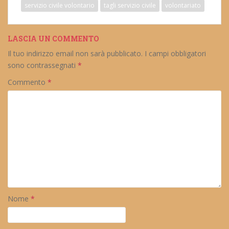
servizio civile volontario
tagli servizio civile
volontariato
LASCIA UN COMMENTO
Il tuo indirizzo email non sarà pubblicato.
I campi obbligatori
sono contrassegnati
*
Commento
*
Nome
*