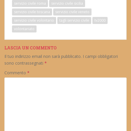
servizio civile roma
servizio civile sicilia
servizio civile toscana
servizio civile veneto
servizio civile volontario
tagli servizio civile
tv2000
volontariato
LASCIA UN COMMENTO
Il tuo indirizzo email non sarà pubblicato.
I campi obbligatori
sono contrassegnati
*
Commento
*