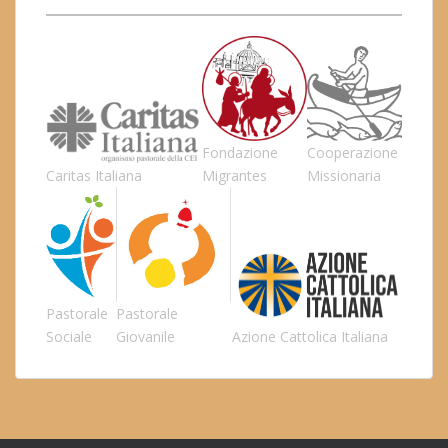
Fondazione
Cooperazione
Caritas Italiana
Migrantes
Missionaria
Pastorale
Pastorale
Sociale
Giovanile
Azione Cattolica Italiana