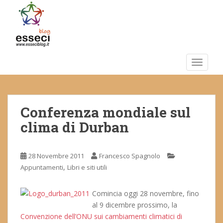
S
k
i
p
t
o
TOGGLE
m
a
i
Conferenza mondiale sul
n
c
clima di Durban
o
n
t
28 Novembre 2011
Francesco Spagnolo
e
,
Appuntamenti
Libri e siti utili
n
t
Comincia oggi 28 novembre, fino
al 9 dicembre prossimo, la
Convenzione dell’ONU sui cambiamenti climatici di