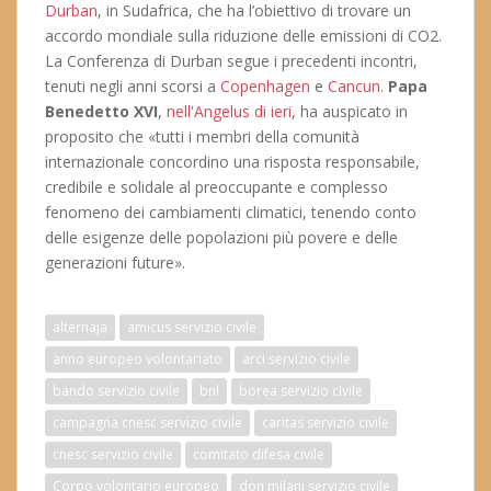
Durban
, in Sudafrica, che ha l’obiettivo di trovare un
accordo mondiale sulla riduzione delle emissioni di CO2.
La Conferenza di Durban segue i precedenti incontri,
tenuti negli anni scorsi a
Copenhagen
e
Cancun
.
Papa
Benedetto XVI
,
nell'Angelus di ieri
, ha auspicato in
proposito che «tutti i membri della comunità
internazionale concordino una risposta responsabile,
credibile e solidale al preoccupante e complesso
fenomeno dei cambiamenti climatici, tenendo conto
delle esigenze delle popolazioni più povere e delle
generazioni future».
alternaja
amicus servizio civile
anno europeo volontariato
arci servizio civile
bando servizio civile
bnl
borea servizio civile
campagna cnesc servizio civile
caritas servizio civile
cnesc servizio civile
comitato difesa civile
Corpo volontario europeo
don milani servizio civile