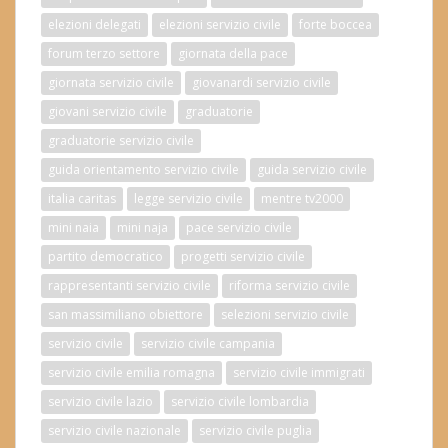
elezioni delegati
elezioni servizio civile
forte boccea
forum terzo settore
giornata della pace
giornata servizio civile
giovanardi servizio civile
giovani servizio civile
graduatorie
graduatorie servizio civile
guida orientamento servizio civile
guida servizio civile
italia caritas
legge servizio civile
mentre tv2000
mini naia
mini naja
pace servizio civile
partito democratico
progetti servizio civile
rappresentanti servizio civile
riforma servizio civile
san massimiliano obiettore
selezioni servizio civile
servizio civile
servizio civile campania
servizio civile emilia romagna
servizio civile immigrati
servizio civile lazio
servizio civile lombardia
servizio civile nazionale
servizio civile puglia