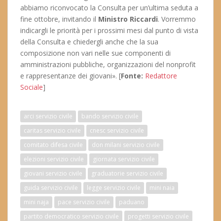
abbiamo riconvocato la Consulta per un’ultima seduta a
fine ottobre, invitando il
Ministro Riccardi
. Vorremmo
indicargli le priorità per i prossimi mesi dal punto di vista
della Consulta e chiedergli anche che la sua
composizione non vari nelle sue componenti di
amministrazioni pubbliche, organizzazioni del nonprofit
e rappresentanze dei giovani». [
Fonte:
Redattore
Sociale
]
arci servizio civile
bando servizio civile
caritas servizio civile
cnesc servizio civile
comitato difesa civile
don milani servizio civile
elezioni servizio civile
giornata servizio civile
giovani servizio civile
graduatorie servizio civile
guida servizio civile
legge servizio civile
mini naia
mini naja
pace servizio civile
paduano
partito democratico servizio civile
progetti servizio civile