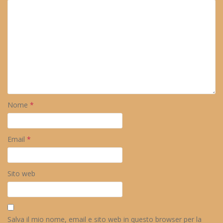
Nome
*
Email
*
Sito web
Salva il mio nome, email e sito web in questo browser per la