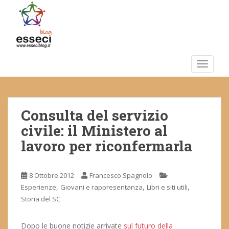
S
k
i
p
t
o
TOGGLE
m
a
i
Consulta del servizio
n
c
civile: il Ministero al
o
lavoro per riconfermarla
n
t
e
8 Ottobre 2012
Francesco Spagnolo
n
,
,
,
Esperienze
Giovani e rappresentanza
Libri e siti utili
t
Storia del SC
Dopo le buone notizie arrivate
sul futuro della