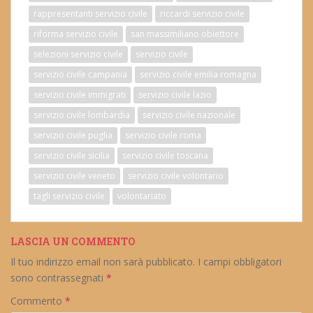
rappresentanti servizio civile
riccardi servizio civile
riforma servizio civile
san massimiliano obiettore
selezioni servizio civile
servizio civile
servizio civile campania
servizio civile emilia romagna
servizio civile immigrati
servizio civile lazio
servizio civile lombardia
servizio civile nazionale
servizio civile puglia
servizio civile roma
servizio civile sicilia
servizio civile toscana
servizio civile veneto
servizio civile volontario
tagli servizio civile
volontariato
LASCIA UN COMMENTO
Il tuo indirizzo email non sarà pubblicato.
I campi obbligatori
sono contrassegnati
*
Commento
*