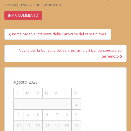
prossima volta che commento.
Navigazione
Roma: video e interviste della Carovana del servizio civile
articoli
Novità per la Consulta del servizio civile e il bando speciale sul
terremoto
Agosto 2026
L
M
M
G
V
S
D
1
2
3
4
5
6
7
8
9
10
11
12
13
14
15
16