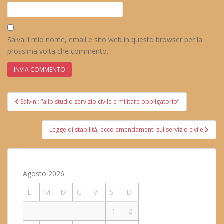
Salva il mio nome, email e sito web in questo browser per la
prossima volta che commento.
Navigazione
Salvini: “allo studio servizio civile e militare obbligatorio”
articoli
Legge di stabilità, ecco emendamenti sul servizio civile
Agosto 2026
L
M
M
G
V
S
D
1
2