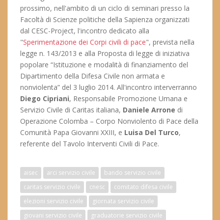
prossimo, nell'ambito di un ciclo di seminari presso la
Facoltà di Scienze politiche della Sapienza organizzati
dal CESC-Project, l'incontro dedicato alla
"
Sperimentazione dei Corpi civili di pace
", prevista nella
legge n. 143/2013 e alla Proposta di legge di iniziativa
popolare “Istituzione e modalità di finanziamento del
Dipartimento della Difesa Civile non armata e
nonviolenta” del 3 luglio 2014. All'incontro interverranno
Diego Cipriani
, Responsabile Promozione Umana e
Servizio Civile di Caritas italiana,
Daniele Arrone
di
Operazione Colomba – Corpo Nonviolento di Pace della
Comunità Papa Giovanni XXIII, e
Luisa Del Turco
,
referente del Tavolo Interventi Civili di Pace.
aisec
arci servizio civile
bando servizio civile
caritas servizio civile
cnesc
comitato difesa civile
elezioni servizio civile
giornata servizio civile
giovani servizio civile
graduatorie servizio civile