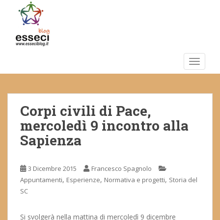
S
k
i
p
t
o
TOGGLE
m
a
i
Corpi civili di Pace,
n
c
mercoledì 9 incontro alla
o
Sapienza
n
t
e
3 Dicembre 2015
Francesco Spagnolo
n
,
,
,
Appuntamenti
Esperienze
Normativa e progetti
Storia del
t
SC
Si svolgerà nella mattina di mercoledì 9 dicembre