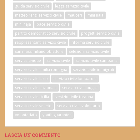
guida servizio civile
legge servizio civile
matteo renzi servizio civile
mauceri
mini naia
mini naja
pace servizio civile
partito democratico servizio civile
progetti servizio civile
rappresentanti servizio civile
riforma servizio civile
san massimiliano obiettore
selezioni servizio civile
service civique
servizio civile
servizio civile campania
servizio civile emilia romagna
servizio civile immigrati
servizio civile lazio
servizio civile lombardia
servizio civile nazionale
servizio civile puglia
servizio civile sicilia
servizio civile toscana
servizio civile veneto
servizio civile volontario
volontariato
youth guarantee
LASCIA UN COMMENTO