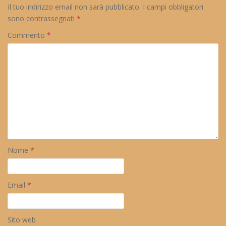
Il tuo indirizzo email non sarà pubblicato.
I campi obbligatori
sono contrassegnati
*
Commento
*
Nome
*
Email
*
Sito web