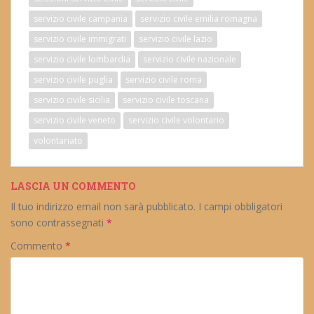
servizio civile campania
servizio civile emilia romagna
servizio civile immigrati
servizio civile lazio
servizio civile lombardia
servizio civile nazionale
servizio civile puglia
servizio civile roma
servizio civile sicilia
servizio civile toscana
servizio civile veneto
servizio civile volontario
volontariato
LASCIA UN COMMENTO
Il tuo indirizzo email non sarà pubblicato.
I campi obbligatori
sono contrassegnati
*
Commento
*