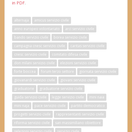
in PDF
.
alternaja
amicus servizio civile
anno europeo volontariato
arci servizio civile
bando servizio civile
borea servizio civile
campagna cnesc servizio civile
caritas servizio civile
cnesc servizio civile
comitato difesa civile
don milani servizio civile
elezioni servizio civile
forte boccea
forum terzo settore
giornata servizio civile
giovanardi servizio civile
giovani servizio civile
graduatorie
graduatorie servizio civile
guida servizio civile
legge servizio civile
mini naia
mini naja
pace servizio civile
partito democratico
progetti servizio civile
rappresentanti servizio civile
riforma servizio civile
san massimiliano obiettore
selezioni servizio civile
servizio civile