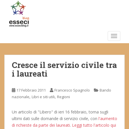
S
k
i
p
t
o
TOGGLE
m
a
i
Cresce il servizio civile tra
n
c
i laureati
o
n
t
17 Febbraio 2011
Francesco Spagnolo
Bando
e
,
,
nazionale
Libri e siti utili
Regioni
n
t
Un articolo di "Libero" di ieri 16 febbraio, torna sugli
ultimi dati sulle domande di servizio civile, con
l'aumento
di richieste da parte dei laureati
.
Leggi tutto l'articolo qui