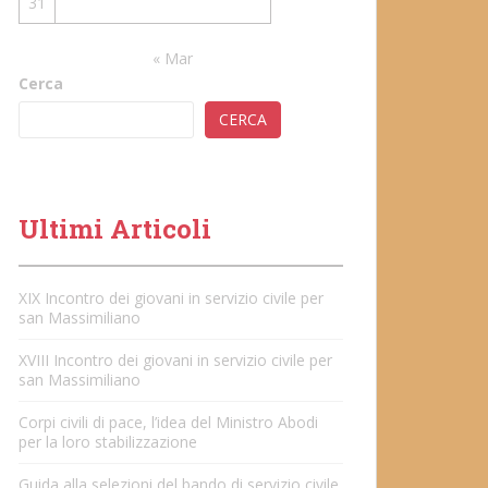
31
« Mar
Cerca
CERCA
Ultimi Articoli
XIX Incontro dei giovani in servizio civile per
san Massimiliano
XVIII Incontro dei giovani in servizio civile per
san Massimiliano
Corpi civili di pace, l’idea del Ministro Abodi
per la loro stabilizzazione
Guida alla selezioni del bando di servizio civile