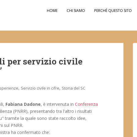
HOME
CHI SIAMO
PERCHÈ QUESTO SITO
 per servizio civile
”
,
,
sperienze
Servizio civile in cifre
Storia del SC
ili,
Fabiana Dadone
, è intervenuta in
Conferenza
ienza (PNRR), presentando tra l'altro i risultati
u" tramite la quale sono state raccolto idee,
ani sul PNRR.
nistra ha confermato che: