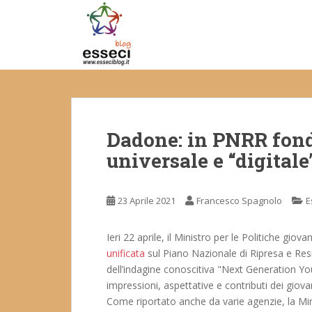
S
k
i
p
t
o
m
a
Dadone: in PNRR fondi
i
n
universale e “digitale
c
o
n
23 Aprile 2021
Francesco Spagnolo
E
t
e
Ieri 22 aprile, il Ministro per le Politiche giovan
n
unificata
sul Piano Nazionale di Ripresa e Resil
t
dell’indagine conoscitiva "Next Generation Yo
impressioni, aspettative e contributi dei giov
Come riportato anche da varie agenzie, la Mi