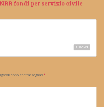
NRR fondi per servizio civile
RISPONDI
ligatori sono contrassegnati
*