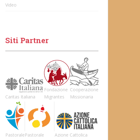
Video
Siti Partner
Fondazione
Cooperazione
Caritas Italiana
Migrantes
Missionaria
Pastorale
Pastorale
Azione Cattolica