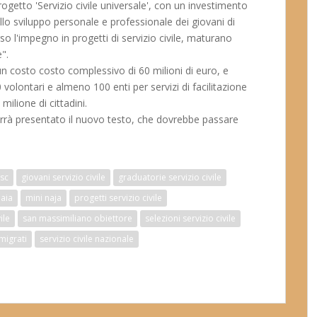
ogetto 'Servizio civile universale', con un investimento
llo sviluppo personale e professionale dei giovani di
so l'impegno in progetti di servizio civile, maturano
".
à un costo costo complessivo di 60 milioni di euro, e
0 volontari e almeno 100 enti per servizi di facilitazione
milione di cittadini.
 verrà presentato il nuovo testo, che dovrebbe passare
sc
giovani servizio civile
graduatorie servizio civile
naia
mini naja
progetti servizio civile
ile
san massimiliano obiettore
selezioni servizio civile
mmigrati
servizio civile nazionale