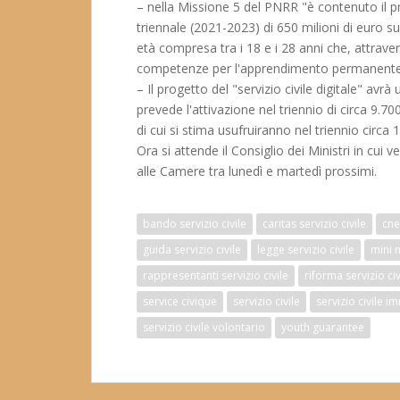
– nella Missione 5 del PNRR "è contenuto il pr
triennale (2021-2023) di 650 milioni di euro su
età compresa tra i 18 e i 28 anni che, attraver
competenze per l'apprendimento permanente
– Il progetto del "servizio civile digitale" avr
prevede l'attivazione nel triennio di circa 9.70
di cui si stima usufruiranno nel triennio circa 1 
Ora si attende il Consiglio dei Ministri in cui
alle Camere tra lunedì e martedì prossimi.
bando servizio civile
caritas servizio civile
cne
guida servizio civile
legge servizio civile
mini 
rappresentanti servizio civile
riforma servizio civ
service civique
servizio civile
servizio civile i
servizio civile volontario
youth guarantee