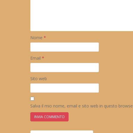
Nome
*
Email
*
Sito web
Salva il mio nome, email e sito web in questo brows