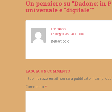
Un pensiero su “Dadone: in P
universale e “digitale””
FEDERICO
17 Maggio 2021 alle 14:18
Bell’articolo!
LASCIA UN COMMENTO
Il tuo indirizzo email non sarà pubblicato.
I campi obb
Commento
*