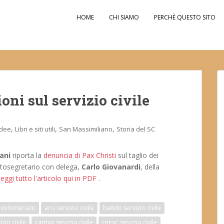
HOME
CHI SIAMO
PERCHÈ QUESTO SITO
oni sul servizio civile
,
,
,
Idee
Libri e siti utili
San Massimiliano
Storia del SC
ani
riporta la
denuncia di Pax Christi
sul taglio dei
Sottosegretario con delega,
Carlo Giovanardi
, della
eggi tutto l'articolo qui in PDF
.
volontariato
arci servizio civile
bando servizio civile
zio civile
caritas servizio civile
cnesc servizio civile