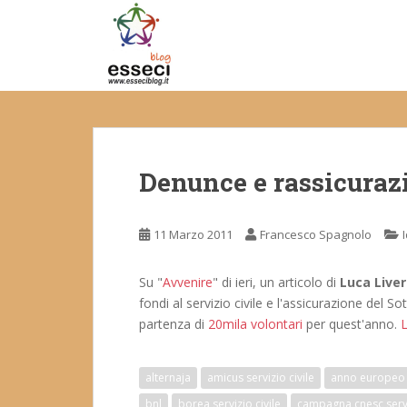
S
k
i
p
t
o
m
a
Denunce e rassicurazi
i
n
c
11 Marzo 2011
Francesco Spagnolo
o
n
t
Su "
Avvenire
" di ieri, un articolo di
Luca Liver
e
fondi al servizio civile e l'assicurazione del 
n
partenza di
20mila volontari
per quest'anno.
L
t
alternaja
amicus servizio civile
anno europeo 
bnl
borea servizio civile
campagna cnesc servi