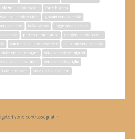
elezioni servizio civile
forte boccea
ovanardi servizio civile
giovani servizio civile
ervizio civile
italia caritas
legge servizio civile
izio civile
partito democratico
progetti servizio civile
ile
san massimiliano obiettore
selezioni servizio civile
o civile emilia romagna
servizio civile immigrati
ervizio civile nazionale
servizio civile puglia
io civile toscana
servizio civile veneto
ligatori sono contrassegnati
*