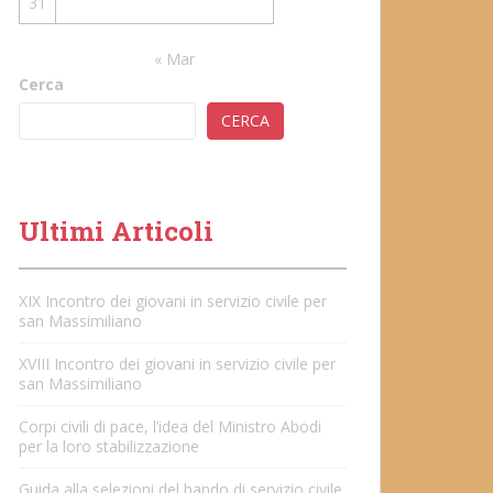
31
« Mar
Cerca
CERCA
Ultimi Articoli
XIX Incontro dei giovani in servizio civile per
san Massimiliano
XVIII Incontro dei giovani in servizio civile per
san Massimiliano
Corpi civili di pace, l’idea del Ministro Abodi
per la loro stabilizzazione
Guida alla selezioni del bando di servizio civile