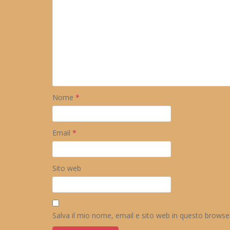
Nome
*
Email
*
Sito web
Salva il mio nome, email e sito web in questo brows