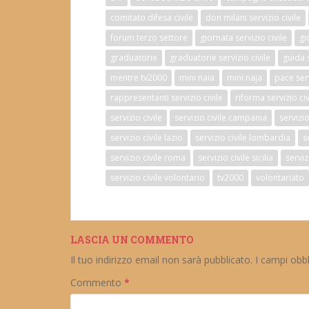
comitato difesa civile
don milani servizio civile
forum terzo settore
giornata servizio civile
gi
graduatorie
graduatorie servizio civile
guida s
mentre tv2000
mini naia
mini naja
pace serv
rappresentanti servizio civile
riforma servizio civ
servizio civile
servizio civile campania
servizi
servizio civile lazio
servizio civile lombardia
s
servizio civile roma
servizio civile sicilia
serviz
servizio civile volontario
tv2000
volontariato
LASCIA UN COMMENTO
Il tuo indirizzo email non sarà pubblicato.
I campi obb
Commento
*