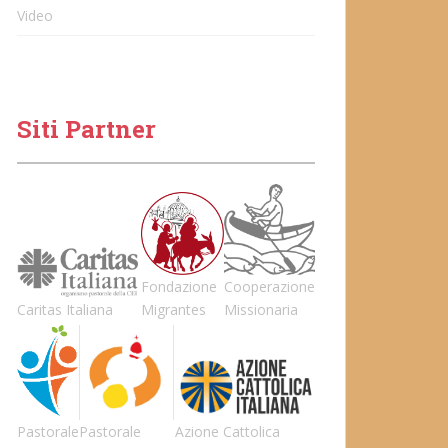
Video
Siti Partner
Fondazione
Cooperazione
Caritas Italiana
Migrantes
Missionaria
Pastorale
Pastorale
Azione Cattolica