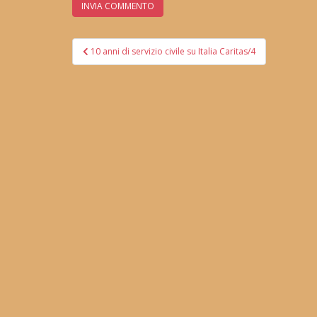
Navigazione
10 anni di servizio civile su Italia Caritas/4
articoli