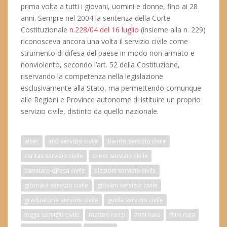
prima volta a tutti i giovani, uomini e donne, fino ai 28
anni. Sempre nel 2004 la sentenza della Corte
Costituzionale
n.228/04 del 16 luglio
(insieme alla n. 229)
riconosceva ancora una volta il servizio civile come
strumento di difesa del paese in modo non armato e
nonviolento, secondo l’art. 52 della Costituzione,
riservando la competenza nella legislazione
esclusivamente alla Stato, ma permettendo comunque
alle Regioni e Province autonome di istituire un proprio
servizio civile, distinto da quello nazionale.
aisec
arci servizio civile
bando servizio civile
caritas servizio civile
cnesc servizio civile
comitato difesa civile
elezioni servizio civile
giornata servizio civile
giovani servizio civile
graduatorie servizio civile
guida servizio civile
legge servizio civile
matteo renzi
mini naia
mini naja