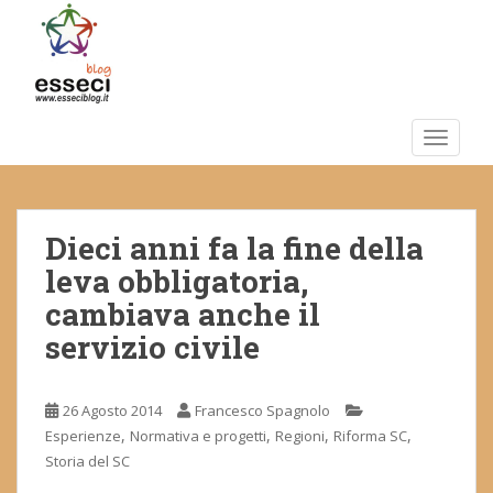
S
k
i
p
t
o
TOGGLE
m
a
i
Dieci anni fa la fine della
n
c
leva obbligatoria,
o
cambiava anche il
n
servizio civile
t
e
n
26 Agosto 2014
Francesco Spagnolo
t
,
,
,
,
Esperienze
Normativa e progetti
Regioni
Riforma SC
Storia del SC