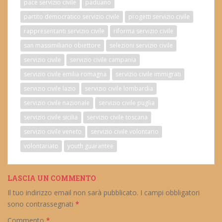
pace servizio civile
paduano
partito democratico servizio civile
progetti servizio civile
rappresentanti servizio civile
riforma servizio civile
san massimiliano obiettore
selezioni servizio civile
servizio civile
servizio civile campania
servizio civile emilia romagna
servizio civile immigrati
servizio civile lazio
servizio civile lombardia
servizio civile nazionale
servizio civile puglia
servizio civile sicilia
servizio civile toscana
servizio civile veneto
servizio civile volontario
volontariato
youth guarantee
LASCIA UN COMMENTO
Il tuo indirizzo email non sarà pubblicato.
I campi obbligatori
sono contrassegnati
*
Commento
*