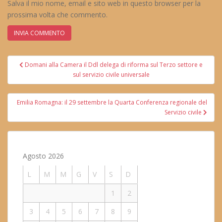
Salva il mio nome, email e sito web in questo browser per la
prossima volta che commento.
Navigazione
Domani alla Camera il Ddl delega di riforma sul Terzo settore e
articoli
sul servizio civile universale
Emilia Romagna: il 29 settembre la Quarta Conferenza regionale del
Servizio civile
Agosto 2026
L
M
M
G
V
S
D
1
2
3
4
5
6
7
8
9